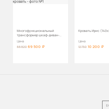
Многофункциональный
Кровать Ирис (140х
трансформер шкаф-диван-
кровать
Цена
Цена
69 500
10 200
88 820
12 750
Emai