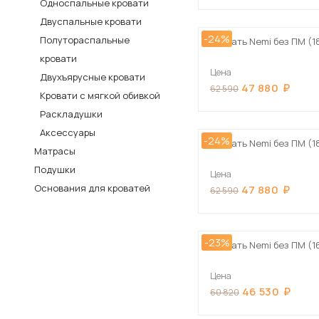
Односпальные кровати
Столы и стулья
Двуспальные кровати
-24%
Полутораспальные
Шкафы и стеллажи
Кровать Nemi без ПМ (1
Пос
кровати
Комоды и тумбы
Цена
Двухъярусные кровати
Вешалки и обувницы
47 880
62 590
Кровати с мягкой обивкой
Гарнитуры
Раскладушки
Аксессуары
-24%
Кровать Nemi без ПМ (1
Матрасы
Подушки
Цена
Основания для кроватей
47 880
62 590
-23%
Кровать Nemi без ПМ (1
Цена
46 530
60 820