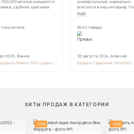
и 120х200 вполне умещается
универсальный, нормально
овека, удобная, красивая.
вписался в наш интерьер. Гл
достоинство цена, искал им
ещё
дорогую. Кровать по размеру
оптимально для двоих.
 покупателя:
Фото товара:
аря 2026
,
Жанна
30 августа 2024
,
Алексей
кровать Milena 1200 серая с
Кровать Гармония (160х200)
дическим основанием
ХИТЫ ПРОДАЖ В КАТЕГОРИИ
-15%
-10%