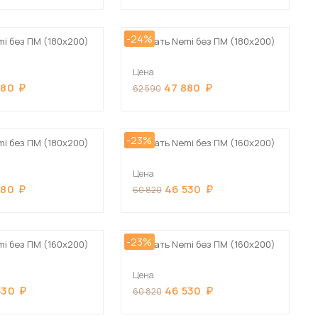
-24%
mi без ПМ (180х200)
Кровать Nemi без ПМ (180х200)
Цена
880
47 880
62 590
 мебель для гостиных
-23%
mi без ПМ (180х200)
Кровать Nemi без ПМ (160х200)
Цена
880
46 530
60 820
-23%
mi без ПМ (160х200)
Кровать Nemi без ПМ (160х200)
Цена
530
46 530
60 820