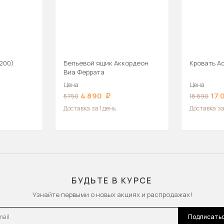
200)
Бельевой ящик Аккордеон
Кровать А
Виа Феррата
Цена
Цена
4 890
17 
5 750
18 890
Доставка
за 1 день
Доставка
за
БУДЬТЕ В КУРСЕ
Узнайте первыми о новых акциях и распродажах!
l
Подписать