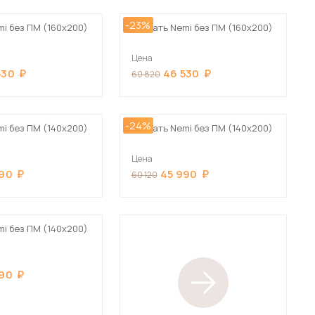
-23%
mi без ПМ (160х200)
Кровать Nemi без ПМ (160х200)
Цена
530
46 530
60 820
-24%
mi без ПМ (140х200)
Кровать Nemi без ПМ (140х200)
Цена
990
45 990
60 120
mi без ПМ (140х200)
990