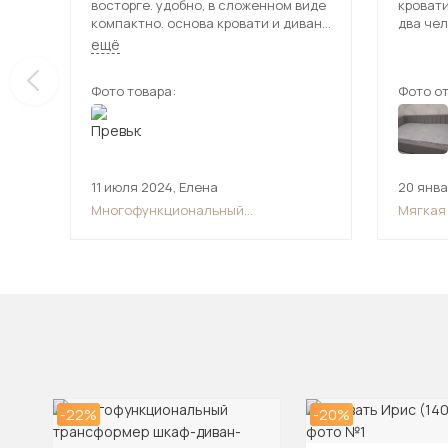
восторге. удобно, в сложенном виде
кроват
компактно. основа кровати и диван
два чел
на металлическом каркасе, что
ещё
делает ее не убиваемой. собрали
часа за три. очень жаль, что
Фото товара:
Фото от
расцветок дивана мало, я очень
хотела синим цветом, пришлось
покупать плед. и есть одна
проблема, газ-лифты почему-то не
держат кровать в разобранном виде,
она все равно поднимается кверху
11 июля 2024
,
Елена
20 янв
Многофункциональный
Мягкая 
трансформер шкаф-диван-кровать
ортопе
-22%
-20%