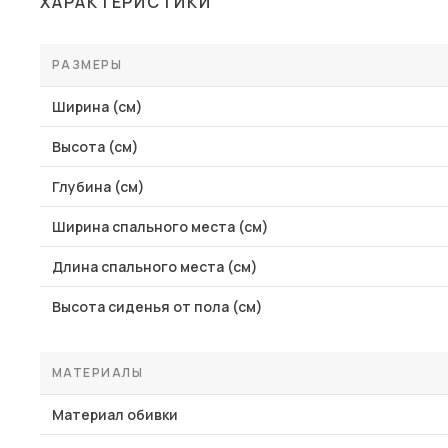
ХАРАКТЕРИСТИКИ
Столы и стулья
Шкафы и стеллажи
РАЗМЕРЫ
Пос
Комоды и тумбы
Ширина (см)
Вешалки и обувницы
Высота (см)
Гарнитуры
Глубина (см)
Ширина спального места (см)
Длина спального места (см)
Высота сиденья от пола (см)
МАТЕРИАЛЫ
Материал обивки