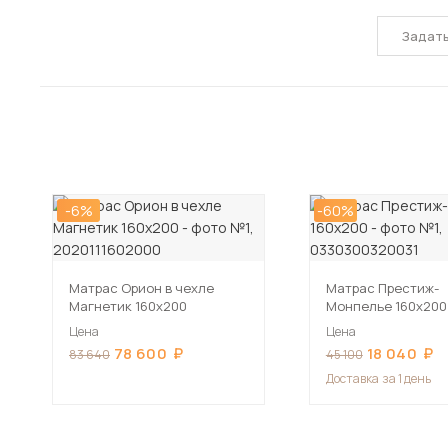
Задат
-6%
-60%
Матрас Орион в чехле
Матрас Престиж-
Магнетик 160х200
Монпелье 160х200
Цена
Цена
78 600
18 040
83 640
45 100
Доставка
за 1 день