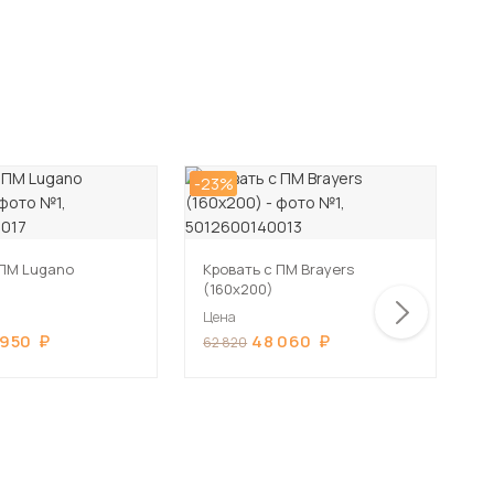
-23%
-2
 ПМ Lugano
Кровать с ПМ Brayers
К
(160х200)
Цена
Ц
 950
48 060
62 820
6