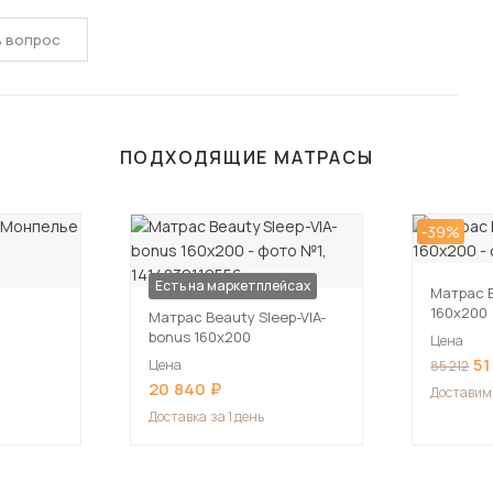
ь вопрос
ПОДХОДЯЩИЕ МАТРАСЫ
-39%
Есть на маркетплейсах
Матрас B
160х200
Матрас Beauty Sleep-VIA-
bonus 160х200
Цена
51
Цена
85 212
20 840
Доставим
Доставка
за 1 день