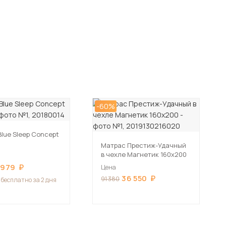
-60%
lue Sleep Concept
Матрас Престиж-Удачный
в чехле Магнетик 160х200
 979
Цена
36 550
91 380
бесплатно за 2 дня