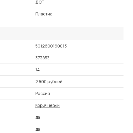
ДСП
Пластик
5012600160013
373853
14
2 500 рублей
Россия
Коричневый
да
да