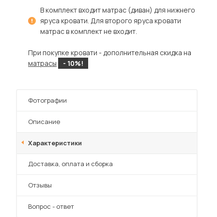
В комплект входит матрас (диван) для нижнего
яруса кровати. Для второго яруса кровати
матрас в комплект не входит.
При покупке кровати - дополнительная скидка на
матрасы
- 10%!
Фотографии
Описание
Характеристики
Преимущества
Доставка, оплата и сборка
Отзывы
Вопрос - ответ