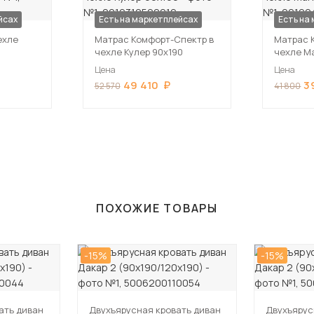
йсах
Есть на маркетплейсах
Есть на
ехле
Матрас Комфорт-Спектр в
Матрас 
чехле Кулер 90х190
чехле М
Цена
Цена
49 410
3
52 570
41 800
ПОХОЖИЕ ТОВАРЫ
-15%
-15%
ать диван
Двухъярусная кровать диван
Двухъярус