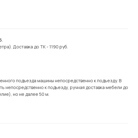
б
.
етра). Доставка до ТК - 1190 руб.
.
енного подъезда машины непосредственно к подъезду. В
ать непосредственно к подъезду, ручная доставка мебели до
лие), но не далее 50 м.