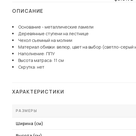
Столы и стулья
ОПИСАНИЕ
Шкафы и стеллажи
Пос
Основание - металлические ламели
Комоды и тумбы
Деревянные ступени на лестнице
Вешалки и обувницы
Чехол съемный на молнии
Гарнитуры
Материал обивки: велюр, цвет на выбор (светло-серый 
Наполнение: ППУ
Высота матраса: 11 см
Скрутка: нет
ХАРАКТЕРИСТИКИ
РАЗМЕРЫ
Ширина (см)
Высота (см)