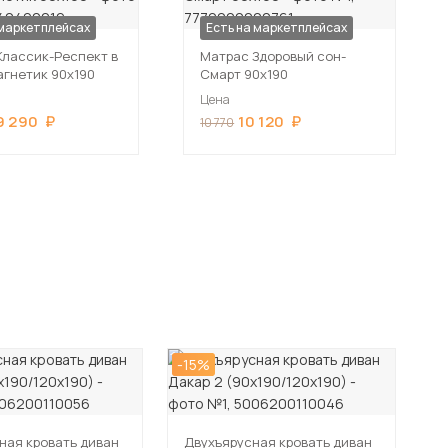
 маркетплейсах
Есть на маркетплейсах
Классик-Респект в
Матрас Здоровый сон-
агнетик 90х190
Смарт 90х190
Цена
9 290
10 120
10 770
-15%
-1
ная кровать диван
Двухъярусная кровать диван
Д