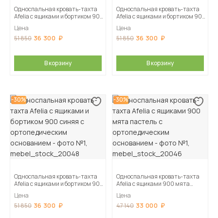
Односпальная кровать-тахта
Односпальная кровать-тахта
Afelia с ящиками и бортиком 900
Afelia с ящиками и бортиком 900
бежевая с ортопедическим
серая с ортопедическим
Цена
Цена
основанием
основанием
36 300
36 300
51 850
51 850
В корзину
В корзину
-30%
-30%
Односпальная кровать-тахта
Односпальная кровать-тахта
Afelia с ящиками и бортиком 900
Afelia с ящиками 900 мята
синяя с ортопедическим
пастель с ортопедическим
Цена
Цена
основанием
основанием
36 300
33 000
51 850
47 140