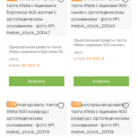
Односпальная кровать-тахта
Afelia с ящиками 900 синяя с
Односпальная кровать-тахта
ортопедическим основанием
Afelia с ящиками и бортиком 900
Цена
желтая с ортопедическим
33 000
47 140
Цена
основанием
36 300
51 850
В корзину
В корзину
-30%
-30%