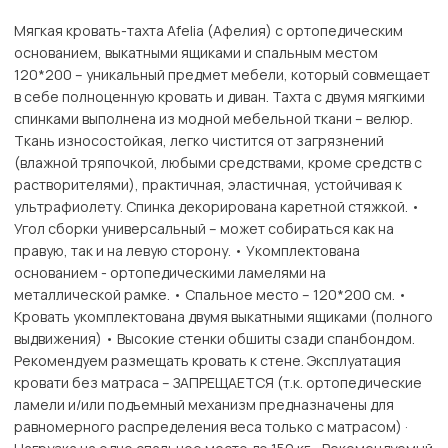
Мягкая кровать-тахта Afelia (Афелия) с ортопедическим
основанием, выкатными ящиками и спальным местом
120*200 – уникальный предмет мебели, который совмещает
в себе полноценную кровать и диван. Тахта с двумя мягкими
спинками выполнена из модной мебельной ткани – велюр.
Ткань износостойкая, легко чистится от загрязнений
(влажной тряпочкой, любыми средствами, кроме средств с
растворителями), практичная, эластичная, устойчивая к
ультрафиолету. Спинка декорирована каретной стяжкой. •
Угол сборки универсальный – может собираться как на
правую, так и на левую сторону. • Укомплектована
основанием - ортопедическими ламелями на
металлической рамке. • Спальное место – 120*200 см. •
Кровать укомплектована двумя выкатными ящиками (полного
выдвижения) • Высокие стенки обшиты сзади спанбондом.
Рекомендуем размещать кровать к стене. Эксплуатация
кровати без матраса – ЗАПРЕЩАЕТСЯ (т.к. ортопедические
ламели и/или подъемный механизм предназначены для
равномерного распределения веса только с матрасом) ·