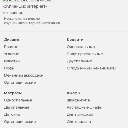
Несколько лет в числе
крупнейших интернет-магазинов
Диваны
Кровати
Прямые
Односпальные
Угловые
Полутороспальные
Кушетки
Двуспальные
Софы
С подъемным механизмом
Механизм аккордеон
Ортопедические
Матрасы
Шкафы
Односпальные
Шкафы-купе
Двуспальные
Распашные шкафы
Детские
Для прихожей
Ортопедические
Для спальни