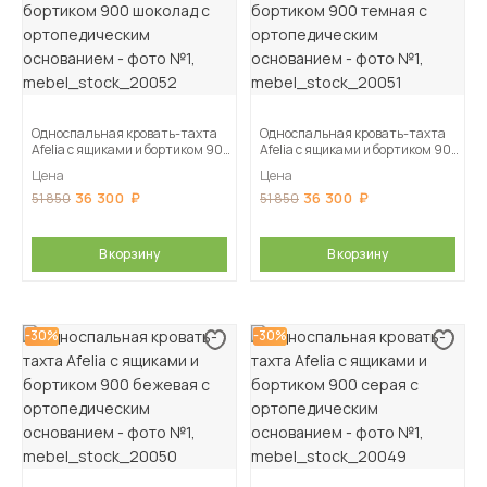
Односпальная кровать-тахта
Односпальная кровать-тахта
Afelia с ящиками и бортиком 900
Afelia с ящиками и бортиком 900
шоколад с ортопедическим
темная с ортопедическим
Цена
Цена
основанием
основанием
36 300
36 300
51 850
51 850
В корзину
В корзину
-30%
-30%