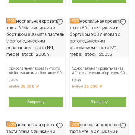
-30%
-30%
Односпальная кровать-тахта
Односпальная кровать-тахта
Afelia с ящиками и бортиком 900
Afelia с ящиками и бортиком 900
мята пастель с ортопедическим
лиловая с ортопедическим
Цена
Цена
основанием
основанием
36 300
36 300
51 850
51 850
В корзину
В корзину
-30%
-30%