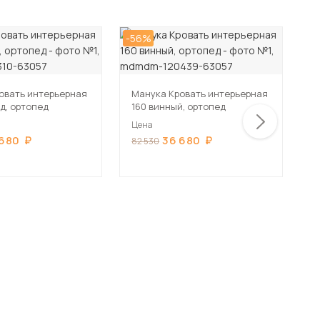
-56%
-5
овать интерьерная
Манука Кровать интерьерная
М
д, ортопед
160 винный, ортопед
1
Цена
Ц
 680
36 680
82 530
8