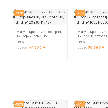
-56%
-56%
Манука Кровать интерьерная
Манука Кровать ин
160 коричневый, ПМ
160 серый, ортопед
Цена
Цена
44 800
36 680
100 800
82 530
-60%
-37%