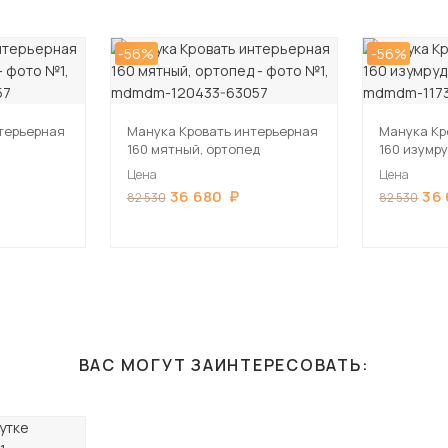
-56%
-56%
терьерная
Манука Кровать интерьерная
Манука Кр
160 мятный, ортопед
160 изумру
Цена
Цена
36 680
36
82 530
82 530
ВАС МОГУТ ЗАИНТЕРЕСОВАТЬ: