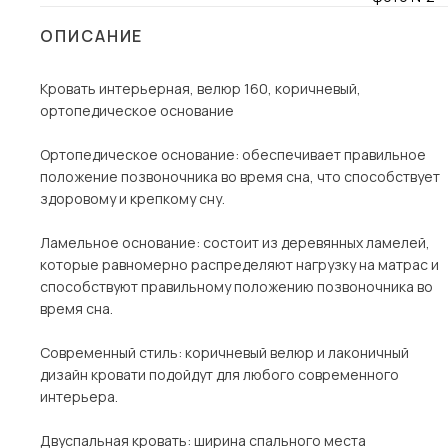
Столы и стулья
ОПИСАНИЕ
Шкафы и стеллажи
Пос
Кровать интерьерная, велюр 160, коричневый,
Комоды и тумбы
ортопедическое основание
Вешалки и обувницы
Гарнитуры
Ортопедическое основание: обеспечивает правильное
положение позвоночника во время сна, что способствует
здоровому и крепкому сну.
Ламельное основание: состоит из деревянных ламелей,
которые равномерно распределяют нагрузку на матрас и
способствуют правильному положению позвоночника во
время сна.
Современный стиль: коричневый велюр и лаконичный
дизайн кровати подойдут для любого современного
интерьера.
Двуспальная кровать: ширина спального места