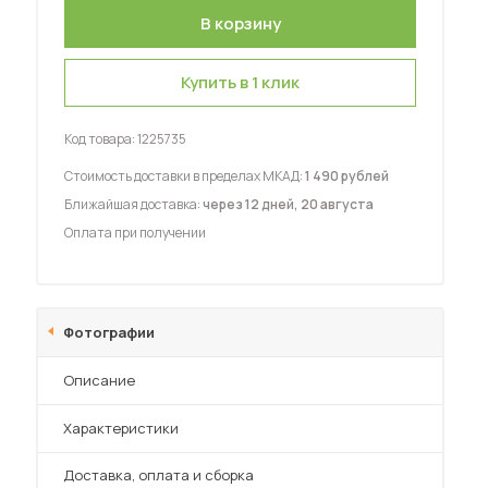
Купить в 1 клик
Код товара:
1225735
 мебель для гостиных
Стоимость доставки в пределах МКАД:
1 490 рублей
Ближайшая доставка:
через 12 дней, 20 августа
Оплата при получении
Фотографии
Описание
Характеристики
Преимущества
Доставка, оплата и сборка