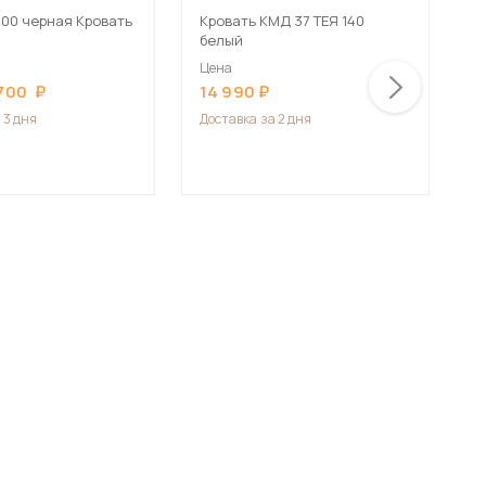
200 черная Кровать
Кровать КМД 37 ТЕЯ 140
К
белый
ч
Цена
Ц
 700
14 990
1
 3 дня
Доставка
за 2 дня
Д