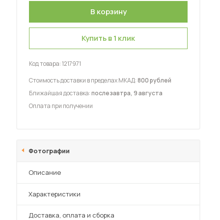
Купить в 1 клик
Код товара:
1217971
 мебель для гостиных
Стоимость доставки в пределах МКАД:
800 рублей
Ближайшая доставка:
послезавтра, 9 августа
Оплата при получении
Фотографии
Описание
Характеристики
Преимущества
Доставка, оплата и сборка