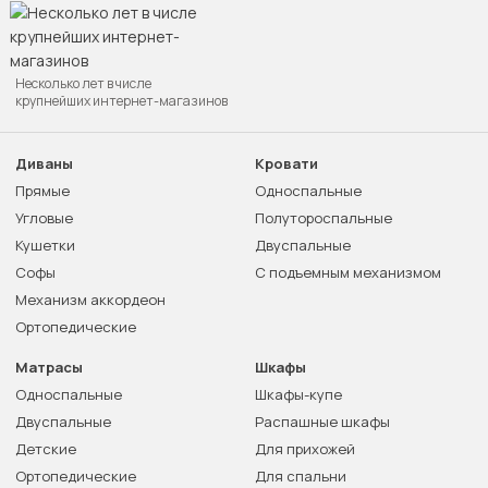
Несколько лет в числе
крупнейших интернет-магазинов
Диваны
Кровати
Прямые
Односпальные
Угловые
Полутороспальные
Кушетки
Двуспальные
Софы
С подъемным механизмом
Механизм аккордеон
Ортопедические
Матрасы
Шкафы
Односпальные
Шкафы-купе
Двуспальные
Распашные шкафы
Детские
Для прихожей
Ортопедические
Для спальни