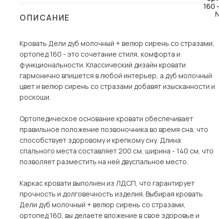
Столы и стулья
ОПИСАНИЕ
Шкафы и стеллажи
Пос
Кровать Дели дуб молочный + велюр сирень со стразами,
Комоды и тумбы
ортопед 160 - это сочетание стиля, комфорта и
Вешалки и обувницы
функциональности. Классический дизайн кровати
Гарнитуры
гармонично впишется в любой интерьер, а дуб молочный
цвет и велюр сирень со стразами добавят изысканности и
роскоши.
Ортопедическое основание кровати обеспечивает
правильное положение позвоночника во время сна, что
способствует здоровому и крепкому сну. Длина
спального места составляет 200 см, ширина - 140 см, что
позволяет разместить на ней двуспальное место.
Каркас кровати выполнен из ЛДСП, что гарантирует
прочность и долговечность изделия. Выбирая кровать
Дели дуб молочный + велюр сирень со стразами,
ортопед 160, вы делаете вложение в свое здоровье и