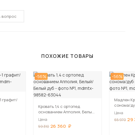
ь вопрос
ПОХОЖИЕ ТОВАРЫ
-56%
-56%
1 графит/
Мадлен Кр
сонома/ду
Кровать 1,4 с ортопед.
основанием Апполия, Белый/
Цена
Белый дуб
29
Цена
65 970
26 360
59 310