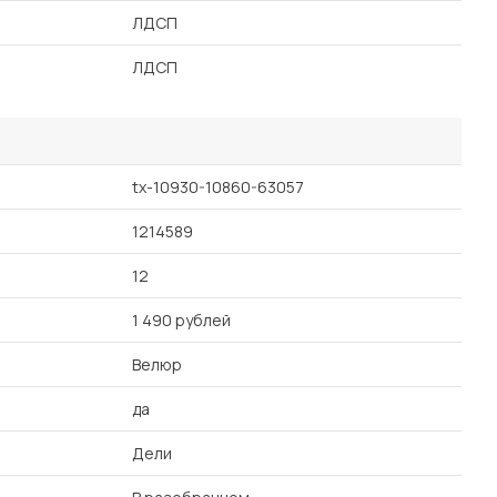
ЛДСП
ЛДСП
tx-10930-10860-63057
1214589
12
1 490 рублей
Велюр
да
Дели