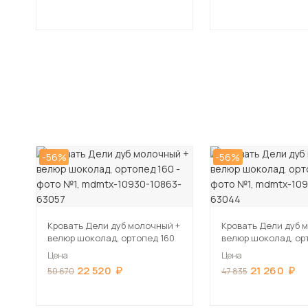
-56%
-56%
Кровать Дели дуб молочный +
Кровать Дели дуб 
велюр шоколад, ортопед 160
велюр шоколад, ор
Цена
Цена
22 520
21 260
50 670
47 835