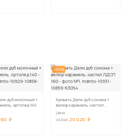
-56%
ели дуб молочный +
Кровать Дели дуб сонома +
амель, ортопед 140
велюр карамель, настил
ЛДСП 160
Цена
260
20 020
45 045