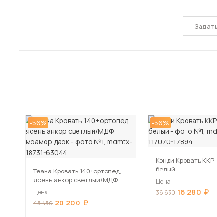
Задат
-56%
-56%
Кэнди Кровать ККР-
белый
Теана Кровать 140+ортопед,
ясень анкор светлый/МДФ
Цена
мрамор дарк
16 280
Цена
36 630
20 200
45 450