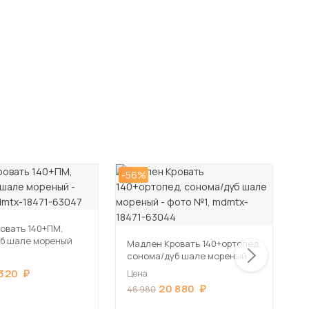
-56%
-5
овать 140+ПМ,
Т
б шале мореный
а
Мадлен Кровать 140+ортопед,
сонома/дуб шале мореный
Ц
 320
Цена
6
20 880
46 980