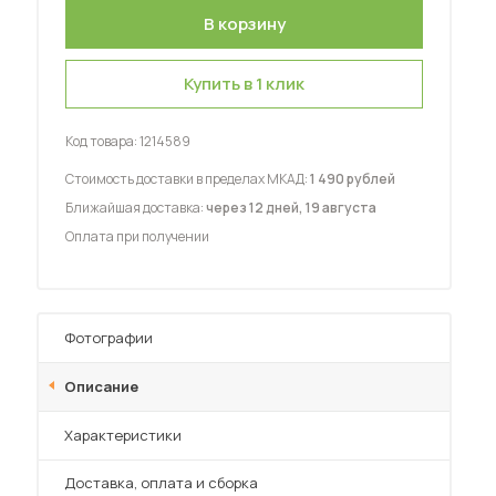
Купить в 1 клик
Код товара:
1214589
 мебель для гостиных
Стоимость доставки в пределах МКАД:
1 490 рублей
Ближайшая доставка:
через 12 дней, 19 августа
Оплата при получении
Фотографии
Описание
Характеристики
Преимущества
Доставка, оплата и сборка