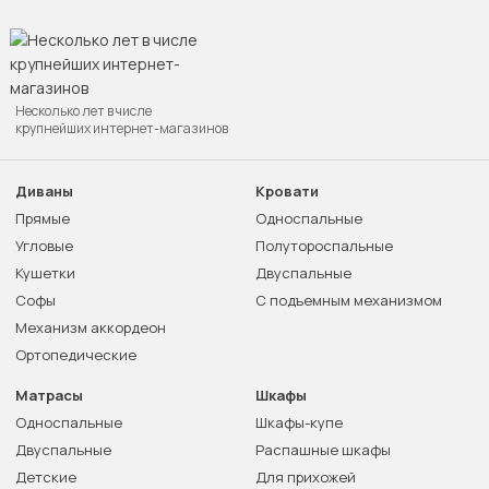
Несколько лет в числе
крупнейших интернет-магазинов
Диваны
Кровати
Прямые
Односпальные
Угловые
Полутороспальные
Кушетки
Двуспальные
Софы
С подъемным механизмом
Механизм аккордеон
Ортопедические
Матрасы
Шкафы
Односпальные
Шкафы-купе
Двуспальные
Распашные шкафы
Детские
Для прихожей