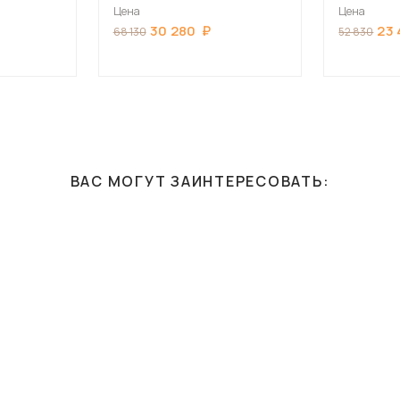
 Глянец)
Светлый/Стальной Серый)
Светлый/К
Цена
Цена
30 280
23
68 130
52 830
ВАС МОГУТ ЗАИНТЕРЕСОВАТЬ: