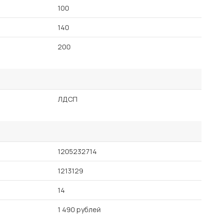
100
140
200
ЛДСП
1205232714
1213129
14
1 490 рублей