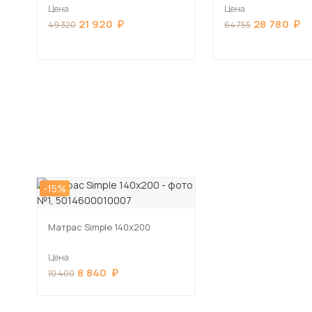
Светлый/К/з Белый Глянец)
Светлый/К/з Белый
Цена
Цена
21 920
28 780
49 320
64 755
-15%
Матрас Simple 140х200
Цена
8 840
10 400