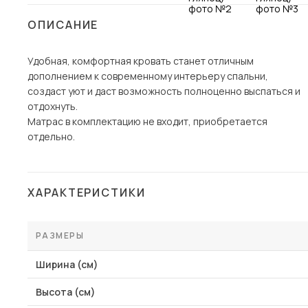
Столы и стулья
ОПИСАНИЕ
Шкафы и стеллажи
Пос
Удобная, комфортная кровать станет отличным
Комоды и тумбы
дополнением к современному интерьеру спальни,
Вешалки и обувницы
создаст уют и даст возможность полноценно выспаться и
Гарнитуры
отдохнуть.
Матрас в комплектацию не входит, приобретается
отдельно.
ХАРАКТЕРИСТИКИ
РАЗМЕРЫ
Ширина (см)
Высота (см)