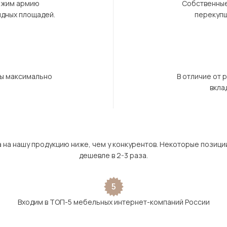
ержим армию
Собственные
ндных площадей.
перекупщ
бы максимально
В отличие от 
вкла
а на нашу продукцию ниже, чем у конкурентов. Некоторые позици
дешевле в 2-3 раза.
5
Входим в ТОП-5 мебельных интернет-компаний России