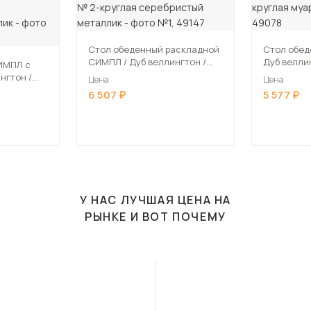
Стол обеденный раскладной
Стол обед
СИМПЛ / Дуб веллингтон /
Дуб велли
ИМПЛ с
Опора № 2-круглая
круглая м
Цена
Цена
серебристый металлик
6 507
5 577
ллик
У НАС ЛУЧШАЯ ЦЕНА НА
РЫНКЕ И ВОТ ПОЧЕМУ