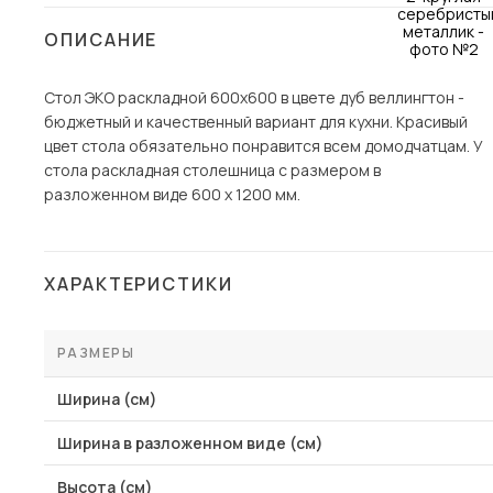
Столы и стулья
ОПИСАНИЕ
Шкафы и стеллажи
Пос
Стол ЭКО раскладной 600х600 в цвете дуб веллингтон -
Комоды и тумбы
бюджетный и качественный вариант для кухни. Красивый
Вешалки и обувницы
цвет стола обязательно понравится всем домодчатцам. У
Гарнитуры
стола раскладная столешница с размером в
разложенном виде 600 х 1200 мм.
ХАРАКТЕРИСТИКИ
РАЗМЕРЫ
Ширина (см)
Ширина в разложенном виде (см)
Высота (см)