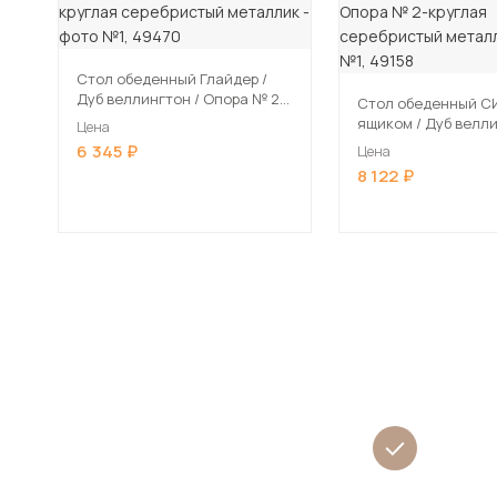
Стол обеденный Глайдер /
Дуб веллингтон / Опора № 2-
Стол обеденный С
круглая серебристый
ящиком / Дуб веллингтон /
Цена
металлик
Опора № 2-круглая
6 345
Цена
серебристый мета
8 122