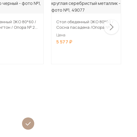
енный ЭКО 80*60 /
Стол обеденный ЭКО 80*60 /
С
нгтон / Опора № 2-
Сосна пасадена /Опора № 2-
С
уар черный
круглая серебристый
к
Цена
Ц
металлик
м
5 577
5