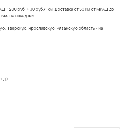
Д: 1200 руб. + 30 руб./1 км. Доставка от 50 км от МКАД до
лько по выходным.
ую, Тверскую, Ярославскую, Рязанскую область - на
т.д.)