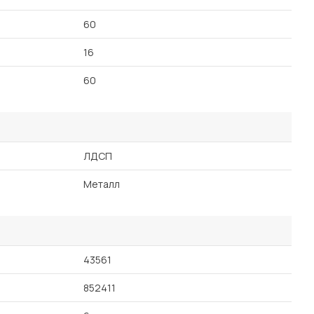
60
16
60
ЛДСП
Металл
43561
852411