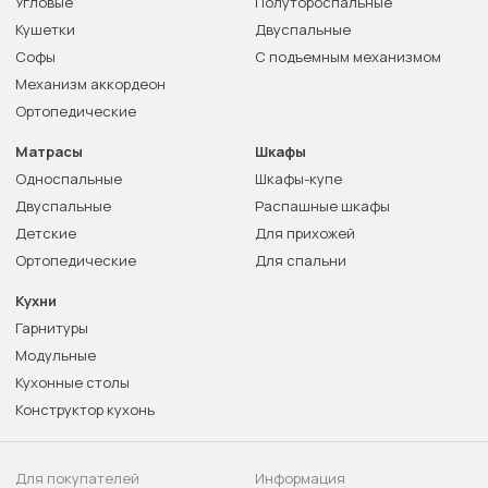
Угловые
Полутороспальные
Кушетки
Двуспальные
Софы
С подъемным механизмом
Механизм аккордеон
Ортопедические
Матрасы
Шкафы
Односпальные
Шкафы-купе
Двуспальные
Распашные шкафы
Детские
Для прихожей
Ортопедические
Для спальни
Кухни
Гарнитуры
Модульные
Кухонные столы
Конструктор кухонь
Для покупателей
Информация