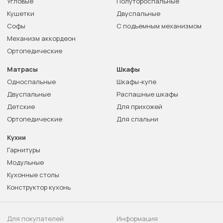
Угловые
Полутороспальные
Кушетки
Двуспальные
Софы
С подъемным механизмом
Механизм аккордеон
Ортопедические
Матрасы
Шкафы
Односпальные
Шкафы-купе
Двуспальные
Распашные шкафы
Детские
Для прихожей
Ортопедические
Для спальни
Кухни
Гарнитуры
Модульные
Кухонные столы
Конструктор кухонь
Для покупателей
Информация