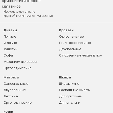
Несколько лет в числе
крупнейших интернет-магазинов
Диваны
Кровати
Прямые
Односпальные
Угловые
Полутороспальные
Кушетки
Двуспальные
Софы
С подъемным механизмом
Механизм аккордеон
Ортопедические
Матрасы
Шкафы
Односпальные
Шкафы-купе
Двуспальные
Распашные шкафы
Детские
Для прихожей
Ортопедические
Для спальни
Кухни