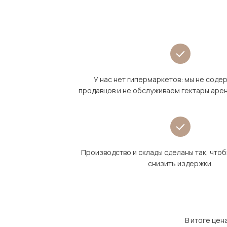
У нас нет гипермаркетов: мы не сод
продавцов и не обслуживаем гектары аре
Производство и склады сделаны так, что
снизить издержки.
В итоге цен