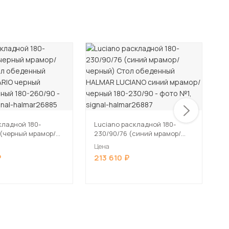
-1
G
(
складной 180-
Luciano раскладной 180-
о
 (черный мрамор/
230/90/76 (синий мрамор/
Ц
ч
тол обеденный
черный) Стол обеденный
Цена
12
LARIO черный
HALMAR LUCIANO синий
213 610
рный 180-260/90
мрамор/черный 180-230/90