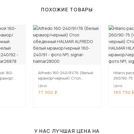
ПОХОЖИЕ ТОВАРЫ
ой 160-
Alfredo 160-240/91/76 (белый
Hilario ра
мрамор/
мрамор/черный) Стол
260/90-75
денный
обеденный HALMAR ALFREDO
черный) С
Цена
Цена
белый
белый мрамор/черный 160-
HALMAR HI
77 300
165 730
-240/92
240/91
мрамор/че
У НАС ЛУЧШАЯ ЦЕНА НА