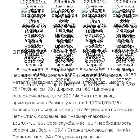
Столы и стулья
Шкафы и стеллажи
Пос
Комоды и тумбы
Вешалки и обувницы
Гарнитуры
ОПИСАНИЕ
Тип: стол обеденный / Раздвижной: да / Цвет столешницы:
черный / Цвет каркаса: черный / Материал каркаса:
металл / Материал столешницы: агломерат / Высота, см:
75 / Глубина, см: 90 / Ширина, см: 160 / Ширина в
разложенном виде, см: 220 / Форма столешницы:
прямоугольник / Размер упаковки 1: 1,705/1,02/0,18 /
Количество посадочных мест: 6 / Регулировка по высоте:
нет / Стиль: современный / Размер упаковки 2:
1,32/0,74/0,195 / Срок службы, мес.: 60 / Необходимость
сборки: да / Вес, кг: 90.4 / Страна производства: Китай /
Гарантия, мес.: 24 / Обеденная группа: нет