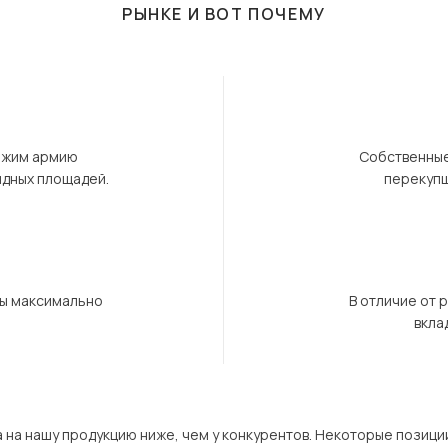
РЫНКЕ И ВОТ ПОЧЕМУ
ержим армию
Собственные
ндных площадей.
перекупщ
бы максимально
В отличие от 
вкла
а на нашу продукцию ниже, чем у конкурентов. Некоторые позици