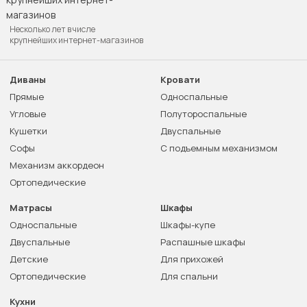
Несколько лет в числе
крупнейших интернет-магазинов
Диваны
Кровати
Прямые
Односпальные
Угловые
Полутороспальные
Кушетки
Двуспальные
Софы
С подъемным механизмом
Механизм аккордеон
Ортопедические
Матрасы
Шкафы
Односпальные
Шкафы-купе
Двуспальные
Распашные шкафы
Детские
Для прихожей
Ортопедические
Для спальни
Кухни