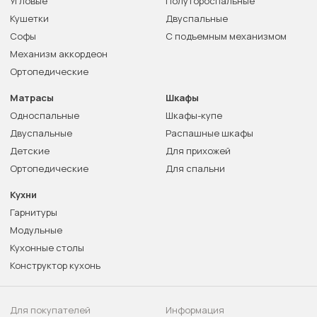
Угловые
Полутороспальные
Кушетки
Двуспальные
Софы
С подъемным механизмом
Механизм аккордеон
Ортопедические
Матрасы
Шкафы
Односпальные
Шкафы-купе
Двуспальные
Распашные шкафы
Детские
Для прихожей
Ортопедические
Для спальни
Кухни
Гарнитуры
Модульные
Кухонные столы
Конструктор кухонь
Для покупателей
Информация