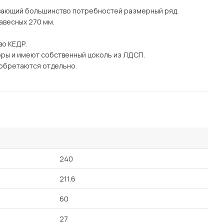
ывающий большинство потребностей размерный ряд.
авесных 270 мм.
во КЕДР.
ры и имеют собственный цоколь из ЛДСП.
риобретаются отдельно.
240
211.6
60
27