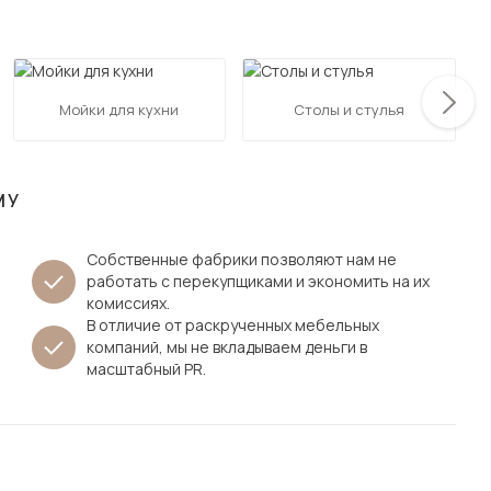
Посмотреть все шкафы
Посмотреть все кровати
мотреть все кухни и столовые группы
Все товары распродажи
Посмотреть все диваны
Мойки для кухни
Столы и стулья
Посмотреть всю
МУ
Собственные фабрики позволяют нам не
работать с перекупщиками и экономить на их
комиссиях.
В отличие от раскрученных мебельных
компаний, мы не вкладываем деньги в
масштабный PR.