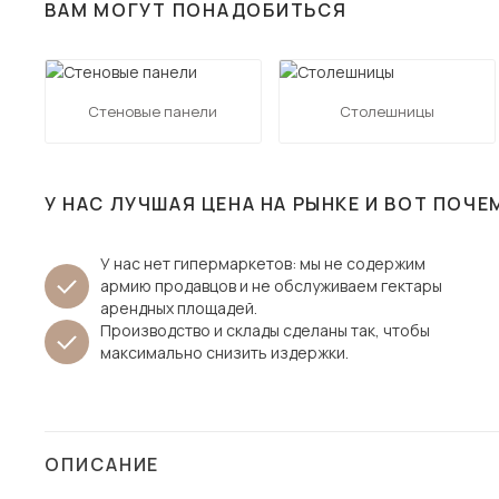
ВАМ МОГУТ ПОНАДОБИТЬСЯ
Столы и стулья
Шкафы и стеллажи
Пос
Комоды и тумбы
Стеновые панели
Столешницы
Вешалки и обувницы
Гарнитуры
У НАС ЛУЧШАЯ ЦЕНА НА РЫНКЕ И ВОТ ПОЧЕ
У нас нет гипермаркетов: мы не содержим
армию продавцов и не обслуживаем гектары
арендных площадей.
Производство и склады сделаны так, чтобы
максимально снизить издержки.
ОПИСАНИЕ