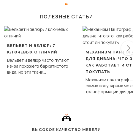
ПОЛЕЗНЫЕ СТАТЬИ
ВЕЛЬВЕТ И ВЕЛЮР: 7
КЛЮЧЕВЫХ ОТЛИЧИЙ
МЕХАНИЗМ ПАНТОГ
ДЛЯ ДИВАНА: ЧТО Э
Вельвет и велюр часто путают
КАК РАБОТАЕТ И С
из-за похожего бархатистого
ПОКУПАТЬ
вида, но эти ткани
фундаментально различаются
Механизм пантограф —
по структуре, составу и
самых популярных мех
технологии производства.
трансформации для ди
Его ещё называют «тик
«шагающей еврокнижк
сиденье не выкатывает
полу, а приподнимаетс
«перешагивает» вперё
дугообразной траекто
ВЫСОКОЕ КАЧЕСТВО МЕБЕЛИ