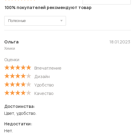
100% покупателей рекомендуют товар
Полезные
Полезные
Новые
Ольга
18.01.2023
Химки
Старые
Оценки
С высокой оценкой
Впечатление
С низкой оценкой
Дизайн
Удобство
Качество
Достоинства:
Цвет, удобство.
Недостатки:
Нет.