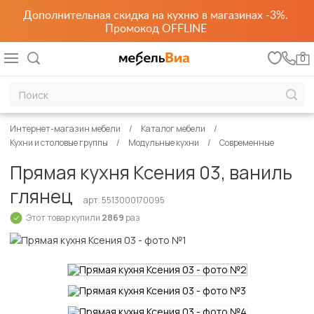
Дополнительная скидка на кухню в магазинах -3%.
Промокод OFFLINE
0
Интернет-магазин мебели
Каталог мебели
Кухни и столовые группы
Модульные кухни
Современные
Прямая кухня Ксения 03, ваниль
глянец
арт. 5513000170095
Этот товар купили
2869
раз