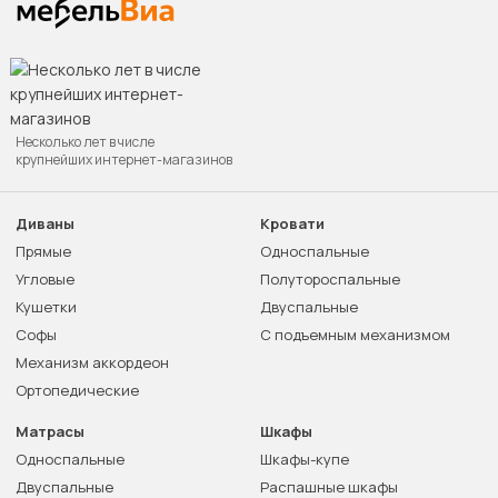
Несколько лет в числе
крупнейших интернет-магазинов
Диваны
Кровати
Прямые
Односпальные
Угловые
Полутороспальные
Кушетки
Двуспальные
Софы
С подъемным механизмом
Механизм аккордеон
Ортопедические
Матрасы
Шкафы
Односпальные
Шкафы-купе
Двуспальные
Распашные шкафы