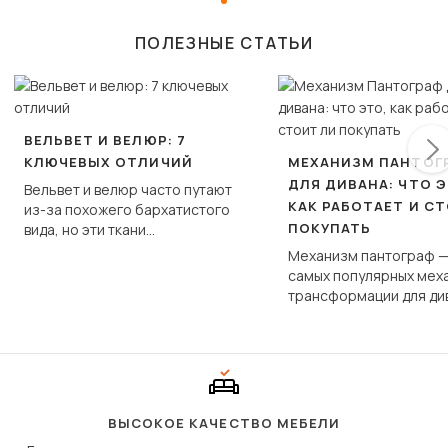
ПОЛЕЗНЫЕ СТАТЬИ
ВЕЛЬВЕТ И ВЕЛЮР: 7
КЛЮЧЕВЫХ ОТЛИЧИЙ
МЕХАНИЗМ ПАНТОГ
ДЛЯ ДИВАНА: ЧТО Э
Вельвет и велюр часто путают
КАК РАБОТАЕТ И С
из-за похожего бархатистого
ПОКУПАТЬ
вида, но эти ткани
фундаментально различаются
Механизм пантограф —
по структуре, составу и
самых популярных мех
технологии производства.
трансформации для ди
Его ещё называют «тик
«шагающей еврокнижк
сиденье не выкатывает
полу, а приподнимаетс
«перешагивает» вперё
дугообразной траекто
ВЫСОКОЕ КАЧЕСТВО МЕБЕЛИ