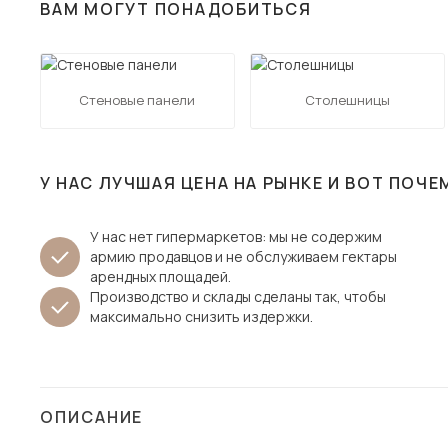
ВАМ МОГУТ ПОНАДОБИТЬСЯ
Столы и стулья
Шкафы и стеллажи
Пос
Комоды и тумбы
Стеновые панели
Столешницы
Вешалки и обувницы
Гарнитуры
У НАС ЛУЧШАЯ ЦЕНА НА РЫНКЕ И ВОТ ПОЧЕ
У нас нет гипермаркетов: мы не содержим
армию продавцов и не обслуживаем гектары
арендных площадей.
Производство и склады сделаны так, чтобы
максимально снизить издержки.
ОПИСАНИЕ