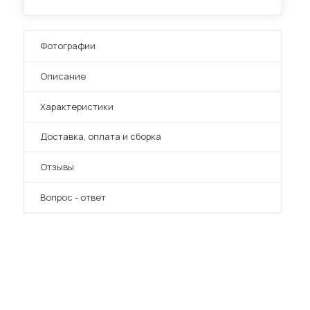
Фотографии
Диваны для кухни
Описание
 мебель для гостиных
Характеристики
Преимущества
Доставка, оплата и сборка
Отзывы
Вопрос - ответ