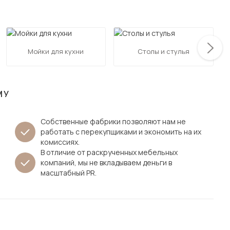
Посмотреть все шкафы
Посмотреть все кровати
мотреть все кухни и столовые группы
Все товары распродажи
Посмотреть все диваны
Мойки для кухни
Столы и стулья
Посмотреть всю
МУ
Собственные фабрики позволяют нам не
работать с перекупщиками и экономить на их
комиссиях.
В отличие от раскрученных мебельных
компаний, мы не вкладываем деньги в
масштабный PR.