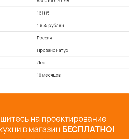
5500100170198
161115
1 955 рублей
Россия
Прованс натур
Лен
18 месяцев
шитесь на проектирование
кухни в магазин
БЕСПЛАТНО!