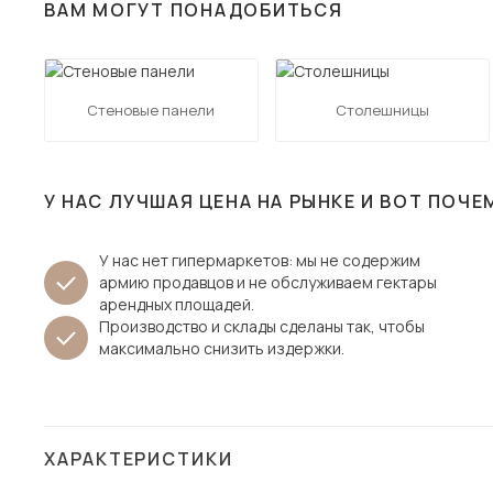
ВАМ МОГУТ ПОНАДОБИТЬСЯ
Столы и стулья
Шкафы и стеллажи
Пос
Комоды и тумбы
Стеновые панели
Столешницы
Вешалки и обувницы
Гарнитуры
У НАС ЛУЧШАЯ ЦЕНА НА РЫНКЕ И ВОТ ПОЧЕ
У нас нет гипермаркетов: мы не содержим
армию продавцов и не обслуживаем гектары
арендных площадей.
Производство и склады сделаны так, чтобы
максимально снизить издержки.
ХАРАКТЕРИСТИКИ