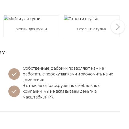
Посмотреть все шкафы
Посмотреть все кровати
мотреть все кухни и столовые группы
Все товары распродажи
Посмотреть все диваны
Мойки для кухни
Столы и стулья
Посмотреть всю
МУ
Собственные фабрики позволяют нам не
работать с перекупщиками и экономить на их
комиссиях.
В отличие от раскрученных мебельных
компаний, мы не вкладываем деньги в
масштабный PR.