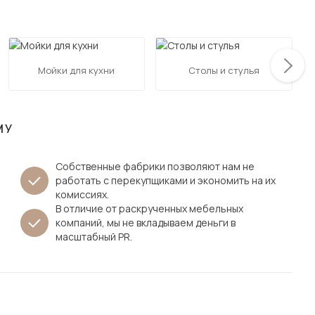
Посмотреть все шкафы
Посмотреть все кровати
мотреть все кухни и столовые группы
Все товары распродажи
Посмотреть все диваны
Мойки для кухни
Столы и стулья
Посмотреть всю
МУ
Собственные фабрики позволяют нам не
работать с перекупщиками и экономить на их
комиссиях.
В отличие от раскрученных мебельных
компаний, мы не вкладываем деньги в
масштабный PR.