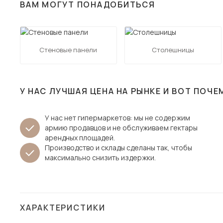
ВАМ МОГУТ ПОНАДОБИТЬСЯ
Столы и стулья
Шкафы и стеллажи
Пос
Комоды и тумбы
Стеновые панели
Столешницы
Вешалки и обувницы
Гарнитуры
У НАС ЛУЧШАЯ ЦЕНА НА РЫНКЕ И ВОТ ПОЧЕ
У нас нет гипермаркетов: мы не содержим
армию продавцов и не обслуживаем гектары
арендных площадей.
Производство и склады сделаны так, чтобы
максимально снизить издержки.
ХАРАКТЕРИСТИКИ