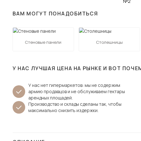
Столы и стулья
ВАМ МОГУТ ПОНАДОБИТЬСЯ
Шкафы и стеллажи
Пос
Комоды и тумбы
Вешалки и обувницы
Стеновые панели
Столешницы
Гарнитуры
У НАС ЛУЧШАЯ ЦЕНА НА РЫНКЕ И ВОТ ПОЧЕ
У нас нет гипермаркетов: мы не содержим
армию продавцов и не обслуживаем гектары
арендных площадей.
Производство и склады сделаны так, чтобы
максимально снизить издержки.