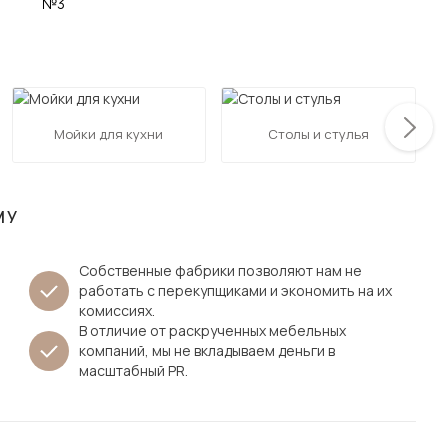
Посмотреть все шкафы
Посмотреть все кровати
мотреть все кухни и столовые группы
Все товары распродажи
Посмотреть все диваны
Мойки для кухни
Столы и стулья
Посмотреть всю
МУ
Собственные фабрики позволяют нам не
работать с перекупщиками и экономить на их
комиссиях.
В отличие от раскрученных мебельных
компаний, мы не вкладываем деньги в
масштабный PR.