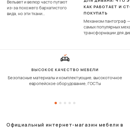
ДЛЯ ДИВАНА: ЧТО Э
Вельвет и велюр часто путают
КАК РАБОТАЕТ И С
из-за похожего бархатистого
ПОКУПАТЬ
вида, но эти ткани
фундаментально различаются
Механизм пантограф —
по структуре, составу и
самых популярных мех
технологии производства.
трансформации для ди
Его ещё называют «тик
«шагающей еврокнижк
сиденье не выкатывает
полу, а приподнимаетс
«перешагивает» вперё
дугообразной траекто
ВЫСОКОЕ КАЧЕСТВО МЕБЕЛИ
Безопасные материалы и комплектующие, высокоточное
европейское оборудование, ГОСТы
Официальный интернет-магазин мебели в