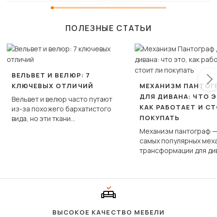
ПОЛЕЗНЫЕ СТАТЬИ
ВЕЛЬВЕТ И ВЕЛЮР: 7
КЛЮЧЕВЫХ ОТЛИЧИЙ
МЕХАНИЗМ ПАНТОГ
ДЛЯ ДИВАНА: ЧТО Э
Вельвет и велюр часто путают
КАК РАБОТАЕТ И С
из-за похожего бархатистого
ПОКУПАТЬ
вида, но эти ткани
фундаментально различаются
Механизм пантограф —
по структуре, составу и
самых популярных мех
технологии производства.
трансформации для ди
Его ещё называют «тик
«шагающей еврокнижк
сиденье не выкатывает
полу, а приподнимаетс
«перешагивает» вперё
дугообразной траекто
ВЫСОКОЕ КАЧЕСТВО МЕБЕЛИ