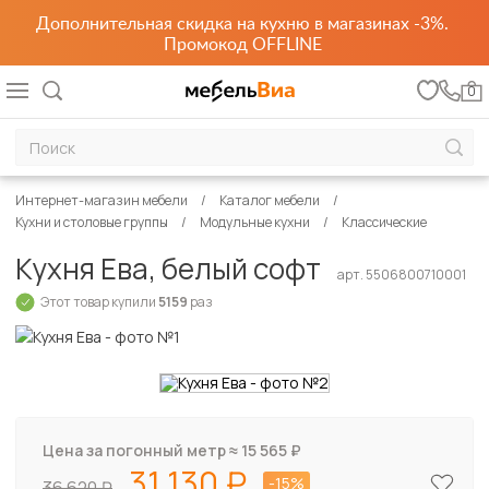
Дополнительная скидка на кухню в магазинах -3%.
Промокод OFFLINE
0
Интернет-магазин мебели
Каталог мебели
Кухни и столовые группы
Модульные кухни
Классические
Кухня Ева, белый софт
арт. 5506800710001
Этот товар купили
5159
раз
Цена за погонный метр ≈
15 565
₽
31 130
-15%
36 620