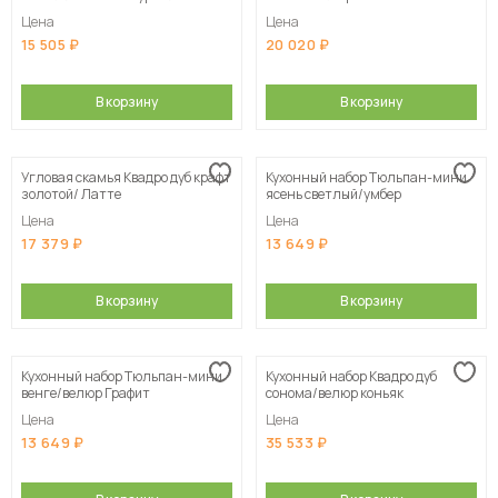
шт. / Дуб Сонома / Экокожа Умбер
Цена
Цена
15 505
20 020
В корзину
В корзину
Угловая скамья Квадро дуб крафт
Кухонный набор Тюльпан-мини
золотой/ Латте
ясень светлый/умбер
Цена
Цена
17 379
13 649
В корзину
В корзину
Кухонный набор Тюльпан-мини
Кухонный набор Квадро дуб
венге/велюр Графит
сонома/велюр коньяк
Цена
Цена
13 649
35 533