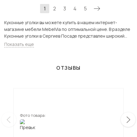
1
2
3
4
5
Кухонные уголки вы можете купить в нашем интернет-
магазине мебели MebelVia по оптимальной цене. В разделе
Кухонные уголки в Сергиев Посаде представлен широкий
ассортимент товаров с доставкой в Москве и Подмосковью,
Показать еще
включая Сергиев Посад. Всего товаров в категории
«Кухонные уголки» - 339 шт.
ОТЗЫВЫ
Фото товара:
Фот