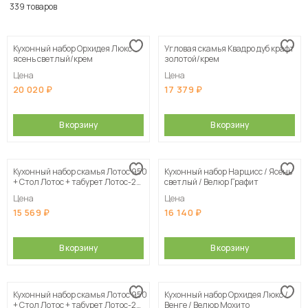
По популярности
339 товаров
Сначала дешевые
Кухонный набор Орхидея Люкс
Угловая скамья Квадро дуб крафт
Сначала дорогие
ясень светлый/крем
золотой/крем
Цена
Цена
20 020
17 379
В корзину
В корзину
Кухонный набор скамья Лотос 950
Кухонный набор Нарцисс / Ясень
+ Стол Лотос + табурет Лотос-2
светлый / Велюр Графит
шт. / Дуб Сонома / Велюр Латте
Цена
Цена
15 569
16 140
В корзину
В корзину
Кухонный набор скамья Лотос 950
Кухонный набор Орхидея Люкс /
+ Стол Лотос + табурет Лотос-2
Венге / Велюр Мохито