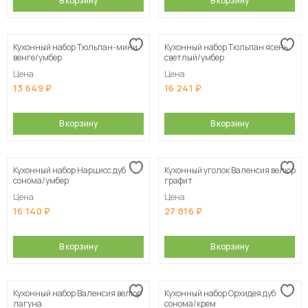
В корзину
В корзину
Кухонный набор Тюльпан-мини
Кухонный набор Тюльпан ясень
венге/умбер
светлый/умбер
Цена
Цена
13 649
16 241
В корзину
В корзину
Кухонный набор Нарцисс дуб
Кухонный уголок Валенсия велюр
сонома/умбер
графит
Цена
Цена
16 140
27 816
В корзину
В корзину
Кухонный набор Валенсия велюр
Кухонный набор Орхидея дуб
лагуна
сонома/крем