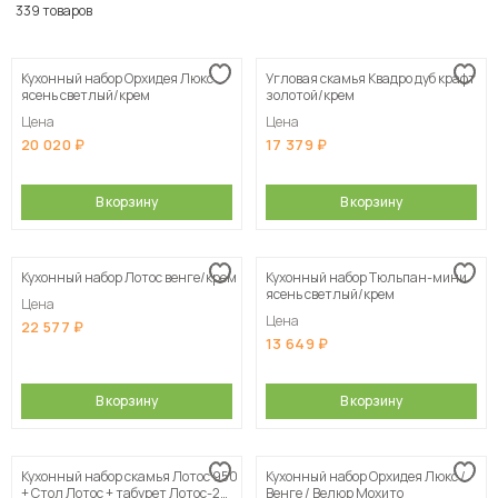
По популярности
339 товаров
Сначала дешевые
Кухонный набор Орхидея Люкс
Угловая скамья Квадро дуб крафт
Сначала дорогие
ясень светлый/крем
золотой/крем
Цена
Цена
20 020
17 379
В корзину
В корзину
Кухонный набор Лотос венге/крем
Кухонный набор Тюльпан-мини
ясень светлый/крем
Цена
Цена
22 577
13 649
В корзину
В корзину
Кухонный набор скамья Лотос 950
Кухонный набор Орхидея Люкс /
+ Стол Лотос + табурет Лотос-2
Венге / Велюр Мохито