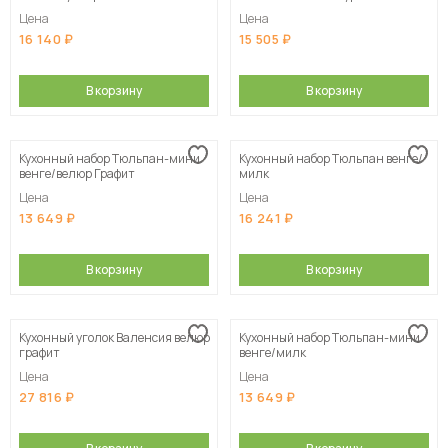
шт. / Дуб Сонома / Экокожа Умбер
Цена
Цена
16 140
15 505
В корзину
В корзину
Кухонный набор Тюльпан-мини
Кухонный набор Тюльпан венге/
венге/велюр Графит
милк
Цена
Цена
13 649
16 241
В корзину
В корзину
Кухонный уголок Валенсия велюр
Кухонный набор Тюльпан-мини
графит
венге/милк
Цена
Цена
27 816
13 649