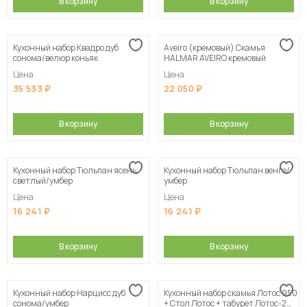
В корзину
В корзину
Кухонный набор Квадро дуб
Aveiro (кремовый) Скамья
сонома/велюр коньяк
HALMAR AVEIRO кремовый
Цена
Цена
35 533
22 050
В корзину
В корзину
Кухонный набор Тюльпан ясень
Кухонный набор Тюльпан венге/
светлый/умбер
умбер
Цена
Цена
16 241
16 241
В корзину
В корзину
Кухонный набор Нарцисс дуб
Кухонный набор скамья Лотос 950
сонома/умбер
+ Стол Лотос + табурет Лотос-2