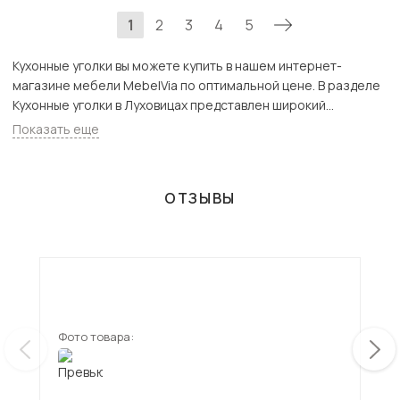
1
2
3
4
5
Кухонные уголки вы можете купить в нашем интернет-
магазине мебели MebelVia по оптимальной цене. В разделе
Кухонные уголки в Луховицах представлен широкий
ассортимент товаров с доставкой в Москве и Подмосковью,
Показать еще
включая Луховицы. Всего товаров в категории «Кухонные
уголки» - 339 шт.
ОТЗЫВЫ
Фото товара:
Фот