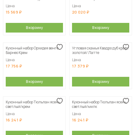
шт. / Дуб Сонома / Велюр Латте
Цена
Цена
15 569
20 020
В корзину
В корзину
Кухонный набор Орхидея венге
Угловая скамья Квадро дуб крафт
Барнео Крем
золотой/ Латте
Цена
Цена
17 756
17 379
В корзину
В корзину
Кухонный набор Тюльпан ясень
Кухонный набор Тюльпан ясень
светлый/крем
светлый/милк
Цена
Цена
16 241
16 241