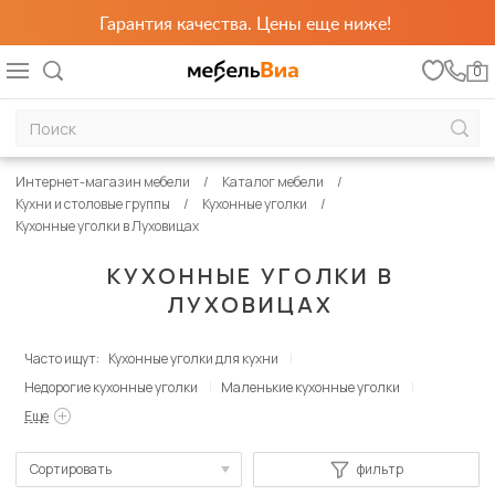
Гарантия качества. Цены еще ниже!
0
Интернет-магазин мебели
Каталог мебели
Кухни и столовые группы
Кухонные уголки
Кухонные уголки в Луховицах
КУХОННЫЕ УГОЛКИ В
ЛУХОВИЦАХ
Часто ищут:
Кухонные уголки для кухни
Недорогие кухонные уголки
Маленькие кухонные уголки
Еще
Сортировать
фильтр