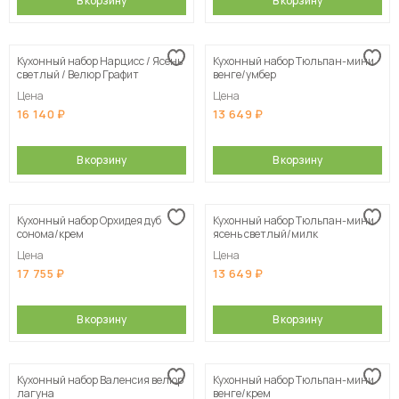
В корзину
В корзину
Кухонный набор Нарцисс / Ясень
Кухонный набор Тюльпан-мини
светлый / Велюр Графит
венге/умбер
Цена
Цена
16 140
13 649
В корзину
В корзину
Кухонный набор Орхидея дуб
Кухонный набор Тюльпан-мини
сонома/крем
ясень светлый/милк
Цена
Цена
17 755
13 649
В корзину
В корзину
Кухонный набор Валенсия велюр
Кухонный набор Тюльпан-мини
лагуна
венге/крем