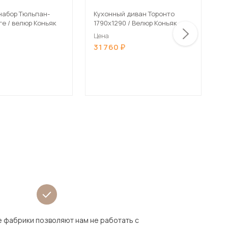
набор Тюльпан-
Кухонный диван Торонто
К
ге / велюр Коньяк
1790х1290 / Велюр Коньяк
Я
К
Цена
Ц
31 760
1
 фабрики позволяют нам не работать с