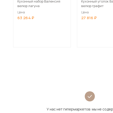
Кухонный набор Валенсия
Кухонный уголок В
велюр лагуна
велюр графит
Цена
Цена
63 264
27 816
У нас нет гипермаркетов: мы не сод