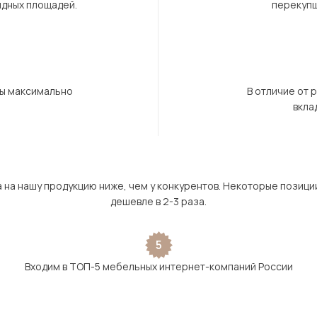
ндных площадей.
перекупщ
бы максимально
В отличие от 
вкла
а на нашу продукцию ниже, чем у конкурентов. Некоторые позици
дешевле в 2-3 раза.
5
Входим в ТОП-5 мебельных интернет-компаний России