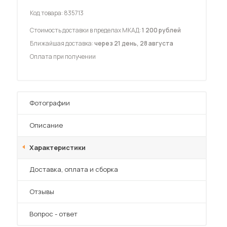
Код товара:
835713
Стоимость доставки в пределах МКАД:
1 200 рублей
Ближайшая доставка:
через 21 день, 28 августа
Оплата при получении
 мебель для гостиных
Фотографии
Описание
Характеристики
Преимущества
Доставка, оплата и сборка
Отзывы
Вопрос - ответ