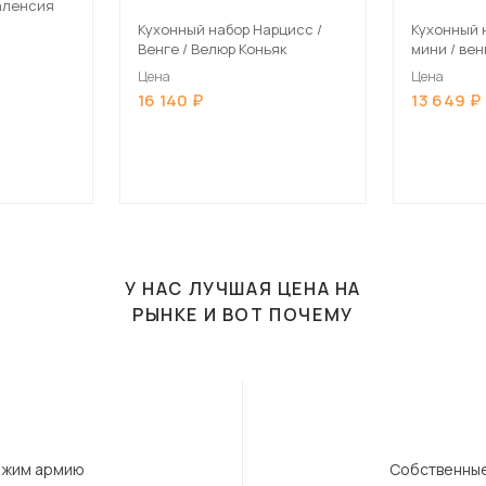
аленсия
Кухонный набор Нарцисс /
Кухонный 
Венге / Велюр Коньяк
мини / вен
Цена
Цена
16 140
13 649
У НАС ЛУЧШАЯ ЦЕНА НА
РЫНКЕ И ВОТ ПОЧЕМУ
ержим армию
Собственные