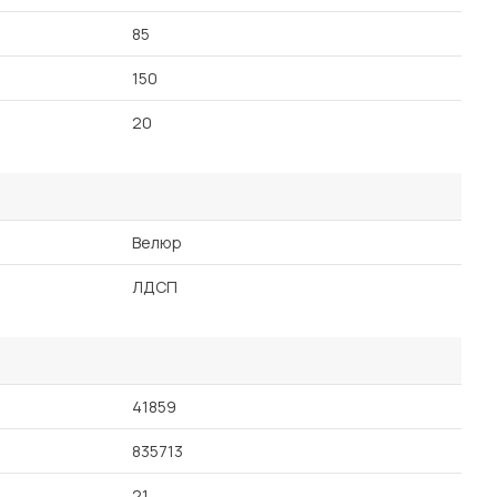
85
150
20
Велюр
ЛДСП
41859
835713
21