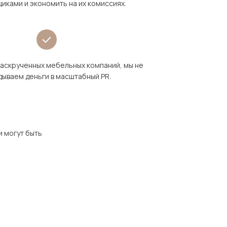
иками и экономить на их комиссиях.
раскрученных мебельных компаний, мы не
дываем деньги в масштабный PR.
и могут быть