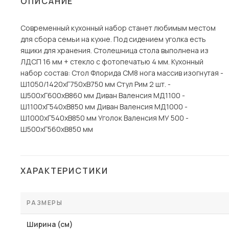
ОПИСАНИЕ
Столы и стулья
Современный кухонный набор станет любимым местом
Шкафы и стеллажи
Пос
для сбора семьи на кухне. Под сидением уголка есть
Комоды и тумбы
ящики для хранения. Столешница стола выполнена из
ЛДСП 16 мм + стекло с фотопечатью 4 мм. Кухонный
Вешалки и обувницы
набор состав: Стол Флорида СМ8 нога массив изогнутая -
Гарнитуры
Ш1050/1420хГ750хВ750 мм Стул Рим 2 шт. -
Ш500хГ600хВ860 мм Диван Валенсия МД1100 -
Ш1100хГ540хВ850 мм Диван Валенсия МД1000 -
Ш1000хГ540хВ850 мм Уголок Валенсия МУ 500 -
Ш500хГ560хВ850 мм
ХАРАКТЕРИСТИКИ
РАЗМЕРЫ
Ширина (см)