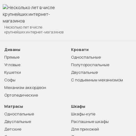
Несколько лет в числе
крупнейших интернет-магазинов
Диваны
Кровати
Прямые
Односпальные
Угловые
Полутороспальные
Кушетки
Двуспальные
Софы
С подъемным механизмом
Механизм аккордеон
Ортопедические
Матрасы
Шкафы
Односпальные
Шкафы-купе
Двуспальные
Распашные шкафы
Детские
Для прихожей