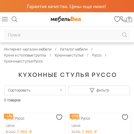
Гарантия качества. Цены еще ниже!
0
Интернет-магазин мебели
Каталог мебели
Кухни и столовые группы
Кухонные стулья
Руссо
Кухонные стулья Руссо
КУХОННЫЕ СТУЛЬЯ РУССО
Сортировать
фильтр
По популярности
5 товаров
Сначала дешевые
-4%
-21%
Стул Руссо
Стул Руссо
Сначала дорогие
Цена
Цена
7 950
7 950
8 240
10 110