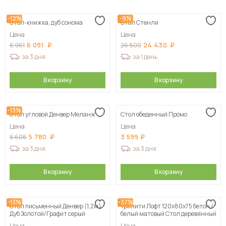
Сначала дешевые
-12%
-9%
Стол-книжка, дуб сонома
Стол Стенли
Сначала дорогие
Цена
Цена
6 091
24 430
6 961
26 800
за 3 дня
за 1 день
В корзину
В корзину
-13%
Стол угловой Денвер Меланж
Стол обеденный Промо
Цена
Цена
5 780
3 599
6 606
за 3 дня
за 3 дня
В корзину
В корзину
-13%
-37%
Стол письменный Денвер (1,2м)
Тринити Лофт 120х80х75 бетон /
Дуб Золотой/Графит серый
белый матовый Стол деревянный
Цена
Цена