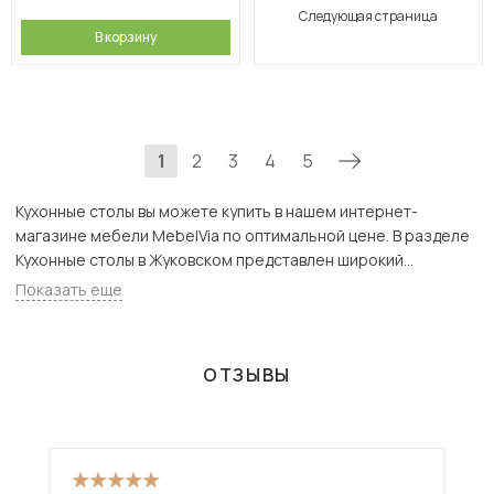
Следующая страница
В корзину
1
2
3
4
5
Кухонные столы вы можете купить в нашем интернет-
магазине мебели MebelVia по оптимальной цене. В разделе
Кухонные столы в Жуковском представлен широкий
ассортимент товаров с доставкой в Москве и Подмосковью,
Показать еще
включая Жуковский. Всего товаров в категории «Кухонные
столы» - 1117 шт.
ОТЗЫВЫ