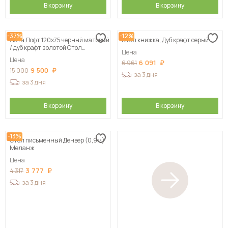
В корзину
В корзину
-37%
-12%
Лота Лофт 120х75 черный матовый
Стол книжка, Дуб крафт серый
/ дуб крафт золотой Стол
Цена
деревянный
Цена
6 091
6 961
9 500
15 000
за 3 дня
за 3 дня
В корзину
В корзину
-13%
Стол письменный Денвер (0,9м)
Меланж
Цена
3 777
4 317
за 3 дня