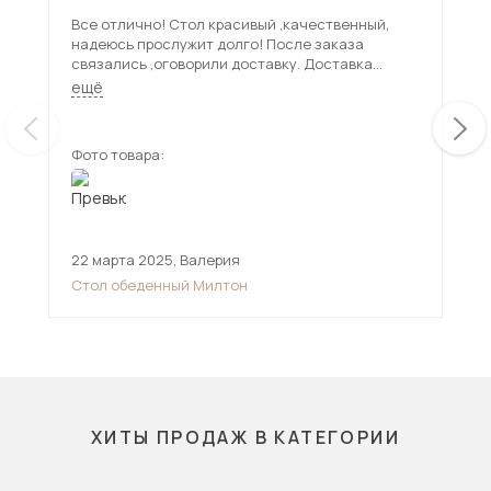
Все отлично! Стол красивый ,качественный,
Пре
надеюсь прослужит долго! После заказа
смо
связались ,оговорили доставку. Доставка
Нож
привезла стол в срок , все проверили ! Спасибо
Доста
ещё
ещ
продавцу и доставке!
Меб
зде
Фото товара:
Фот
22 марта 2025
,
Валерия
11 
Стол обеденный Милтон
Сто
ХИТЫ ПРОДАЖ В КАТЕГОРИИ