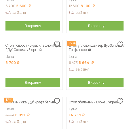
5 600
8 100
6 400
12 800
за 3 дня
за 3 дня
В корзину
В корзину
-12%
Стол поворотно-раскладной Ирис
Стол угловой Денвер Дуб Золотой/
/ Дуб Сонома / Черный
Графит серый
Цена
Цена
8 700
5 664
6 473
за 3 дня
В корзину
В корзину
-12%
Стол книжка, Дуб крафт белый
Стол обеденный Evoke Enigma
Цена
Цена
6 091
14 759
6 961
за 3 дня
за 3 дня