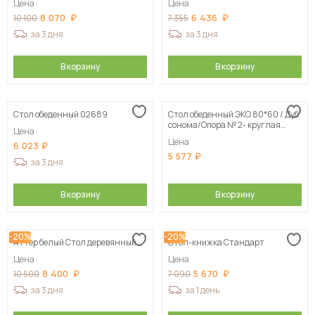
Цена
Цена
8 070
6 436
10 100
7 355
за 3 дня
за 3 дня
В корзину
В корзину
Стол обеденный 02689
Стол обеденный ЭКО 80*60 / Дуб
сонома/Опора № 2- круглая
Цена
серебристый металлик
Цена
6 023
5 577
за 3 дня
В корзину
В корзину
-20%
-20%
Аттер белый Стол деревянный
Стол-книжка Стандарт
Цена
Цена
8 400
5 670
10 500
7 090
за 3 дня
за 1 день