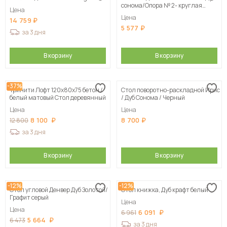
сонома/Опора № 2- круглая
Цена
серебристый металлик
Цена
14 759
5 577
за 3 дня
В корзину
В корзину
-37%
Тринити Лофт 120х80х75 бетон /
Стол поворотно-раскладной Ирис
белый матовый Стол деревянный
/ Дуб Сонома / Черный
Цена
Цена
8 100
8 700
12 800
за 3 дня
В корзину
В корзину
-12%
-12%
Стол угловой Денвер Дуб Золотой/
Стол книжка, Дуб крафт белый
Графит серый
Цена
Цена
6 091
6 961
5 664
6 473
за 3 дня