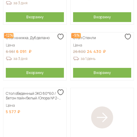
за 3 дня
В корзину
В корзину
-12%
-9%
Стол книжка, Дуб делано
Стол Стенли
Цена
Цена
6 091
24 430
6 961
26 800
за 3 дня
за 1 день
В корзину
В корзину
Стол обеденный ЭКО 80*60 /
Бетон пайн белый /Опора № 2-
круглая муар белый
Цена
5 577