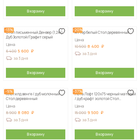
В корзину
В корзину
-13%
-20%
Стол письменный Денвер (1,2м)
Аттер белый Стол деревянный
Дуб Золотой/Графит серый
Цена
Цена
8 400
10 500
5 600
6 400
за 3 дня
за 3 дня
В корзину
В корзину
-9%
-37%
Клотилд венге / дуб молочный
Лота Лофт 120х75 черный матовый
Стол деревянный
/ дуб крафт золотой Стол
деревянный
Цена
Цена
8 080
9 500
8 900
15 000
за 3 дня
за 3 дня
В корзину
В корзину