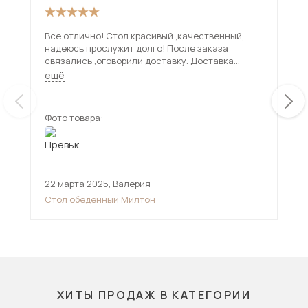
Все отлично! Стол красивый ,качественный,
Пре
надеюсь прослужит долго! После заказа
смо
связались ,оговорили доставку. Доставка
Нож
привезла стол в срок , все проверили ! Спасибо
Доста
ещё
ещ
продавцу и доставке!
Меб
зде
Фото товара:
Фот
22 марта 2025
,
Валерия
11 
Стол обеденный Милтон
Сто
ХИТЫ ПРОДАЖ В КАТЕГОРИИ