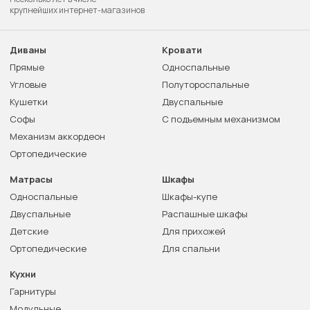
крупнейших интернет-магазинов
Диваны
Кровати
Прямые
Односпальные
Угловые
Полутороспальные
Кушетки
Двуспальные
Софы
С подъемным механизмом
Механизм аккордеон
Ортопедические
Матрасы
Шкафы
Односпальные
Шкафы-купе
Двуспальные
Распашные шкафы
Детские
Для прихожей
Ортопедические
Для спальни
Кухни
Гарнитуры
Модульные