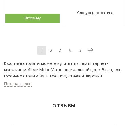
Следующая страница
В корзину
1
2
3
4
5
Кухонные столы вы можете купить в нашем интернет-
магазине мебели MebelVia по оптимальной цене. В разделе
Кухонные столы в Балашихе представлен широкий
ассортимент товаров с доставкой в Москве и Подмосковью,
Показать еще
включая Балашиха. Всего товаров в категории «Кухонные
столы» - 1109 шт.
ОТЗЫВЫ