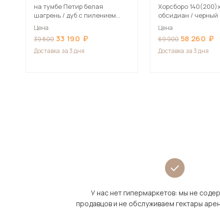
на тумбе Петир белая
Хорсборо 140(200)
шагрень / дуб с пилением
обсидиан / черный
Стол стеклянный
стеклянный
Цена
Цена
33 190
58 260
39 800
69 900
Доставка
за 3 дня
Доставка
за 3 дня
У нас нет гипермаркетов: мы не сод
продавцов и не обслуживаем гектары аре