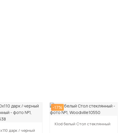
-17%
-1
Klod белый Стол стеклянный
x110 дарк / черный
K