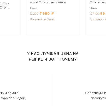
wood Стол стеклянный
Стол сте
х80х79
 Стол
Цена
Цена
7 990
89
12 200
107 100
Доставка
за 3 дня
Доставка
за
У НАС ЛУЧШАЯ ЦЕНА НА
РЫНКЕ И ВОТ ПОЧЕМУ
ержим армию
Собственные
ндных площадей.
перекупщ