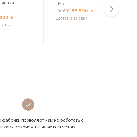
клянный
с
Цена
89 990
Ц
108 600
 230
1
Доставка
за 3 дня
 3 дня
Д
 фабрики позволяют нам не работать с
иками и экономить на их комиссиях.