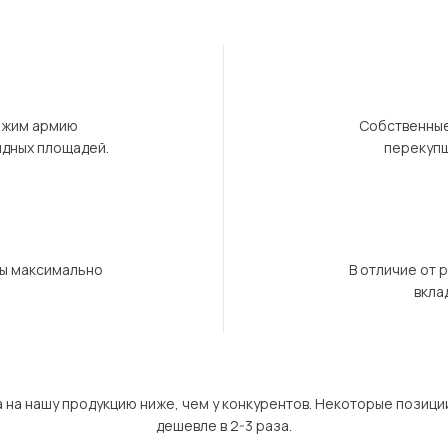
ержим армию
Собственные
ндных площадей.
перекупщ
бы максимально
В отличие от 
вкла
а на нашу продукцию ниже, чем у конкурентов. Некоторые позици
дешевле в 2-3 раза.