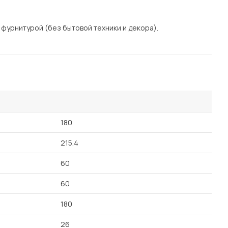
Посмотреть все шкафы
Посмотреть все кровати
 фурнитурой (без бытовой техники и декора).
мотреть все кухни и столовые группы
Все товары распродажи
Посмотреть все диваны
Посмотреть всю
180
215.4
60
60
180
26