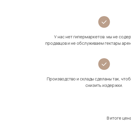
У нас нет гипермаркетов: мы не сод
продавцов и не обслуживаем гектары аре
Производство и склады сделаны так, что
снизить издержки.
В итоге цен