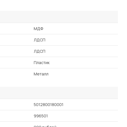
МДФ
ЛДСП
ЛДСП
Пластик
Металл
5012800180001
996501