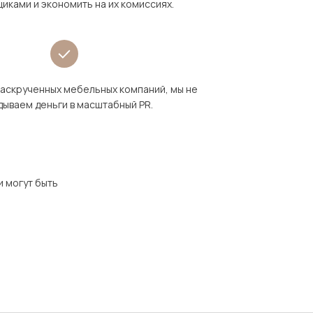
иками и экономить на их комиссиях.
раскрученных мебельных компаний, мы не
дываем деньги в масштабный PR.
и могут быть