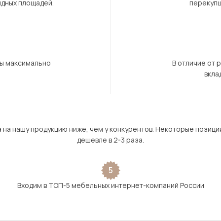
ндных площадей.
перекупщ
бы максимально
В отличие от 
вкла
а на нашу продукцию ниже, чем у конкурентов. Некоторые позици
дешевле в 2-3 раза.
5
Входим в ТОП-5 мебельных интернет-компаний России