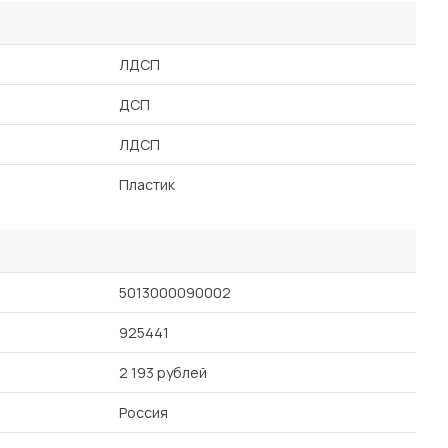
ЛДСП
ДСП
ЛДСП
Пластик
5013000090002
925441
2 193 рублей
Россия