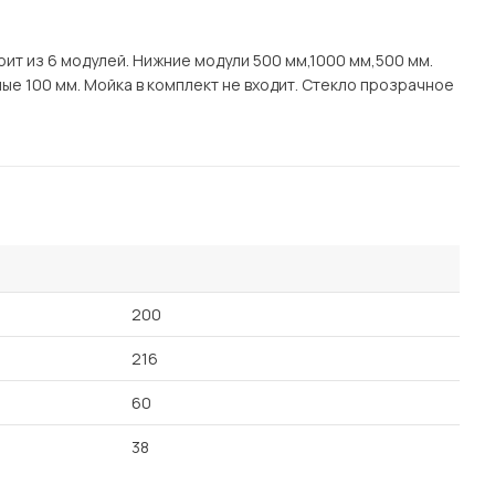
Посмотреть все шкафы
Посмотреть все кровати
оит из 6 модулей. Нижние модули 500 мм,1000 мм,500 мм.
мотреть все кухни и столовые группы
ые 100 мм. Мойка в комплект не входит. Стекло прозрачное
Все товары распродажи
Посмотреть все диваны
Посмотреть всю
200
216
60
38