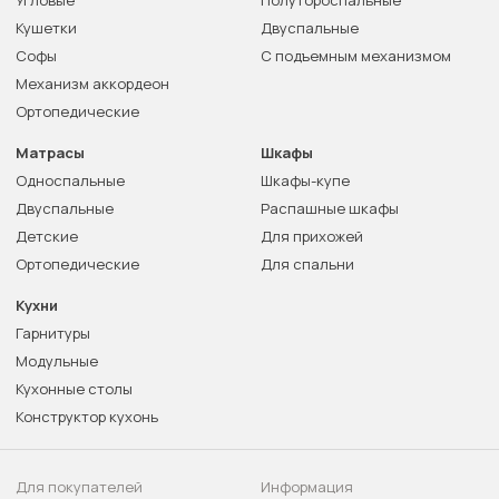
Угловые
Полутороспальные
Кушетки
Двуспальные
Софы
С подъемным механизмом
Механизм аккордеон
Ортопедические
Матрасы
Шкафы
Односпальные
Шкафы-купе
Двуспальные
Распашные шкафы
Детские
Для прихожей
Ортопедические
Для спальни
Кухни
Гарнитуры
Модульные
Кухонные столы
Конструктор кухонь
Для покупателей
Информация