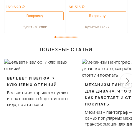
169 620 ₽
66 315 ₽
В корзину
В корзину
Купить в 1 клик
Купить в 1 клик
ПОЛЕЗНЫЕ СТАТЬИ
ВЕЛЬВЕТ И ВЕЛЮР: 7
КЛЮЧЕВЫХ ОТЛИЧИЙ
МЕХАНИЗМ ПАНТОГ
ДЛЯ ДИВАНА: ЧТО Э
Вельвет и велюр часто путают
КАК РАБОТАЕТ И С
из-за похожего бархатистого
ПОКУПАТЬ
вида, но эти ткани
фундаментально различаются
Механизм пантограф —
по структуре, составу и
самых популярных мех
технологии производства.
трансформации для ди
Его ещё называют «тик