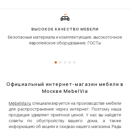
«шагающей еврокнижк
сиденье не выкатывает
полу, а приподнимаетс
«перешагивает» вперё
дугообразной траекто
ВЫСОКОЕ КАЧЕСТВО МЕБЕЛИ
Безопасные материалы и комплектующие, высокоточное
европейское оборудование, ГОСТы
Официальный интернет-магазин мебели в
Москве MebelVia
MebelVia.ru
специализируется на производстве мебели
для распространения через интернет. Поэтому наша
продукция удивляет приятной ценой. У нас вы найдете
советы по обустройству вашего дома, а также
информацию об акциях и скидках нашего магазина. Рады