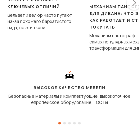
КЛЮЧЕВЫХ ОТЛИЧИЙ
МЕХАНИЗМ ПАНТОГ
ДЛЯ ДИВАНА: ЧТО Э
Вельвет и велюр часто путают
КАК РАБОТАЕТ И С
из-за похожего бархатистого
ПОКУПАТЬ
вида, но эти ткани
фундаментально различаются
Механизм пантограф —
по структуре, составу и
самых популярных мех
технологии производства.
трансформации для ди
Его ещё называют «тик
«шагающей еврокнижк
сиденье не выкатывает
полу, а приподнимаетс
«перешагивает» вперё
дугообразной траекто
ВЫСОКОЕ КАЧЕСТВО МЕБЕЛИ
Безопасные материалы и комплектующие, высокоточное
европейское оборудование, ГОСТы