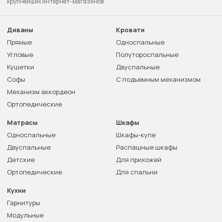
крупнейших интернет-магазинов
Диваны
Кровати
Прямые
Односпальные
Угловые
Полутороспальные
Кушетки
Двуспальные
Софы
С подъемным механизмом
Механизм аккордеон
Ортопедические
Матрасы
Шкафы
Односпальные
Шкафы-купе
Двуспальные
Распашные шкафы
Детские
Для прихожей
Ортопедические
Для спальни
Кухни
Гарнитуры
Модульные