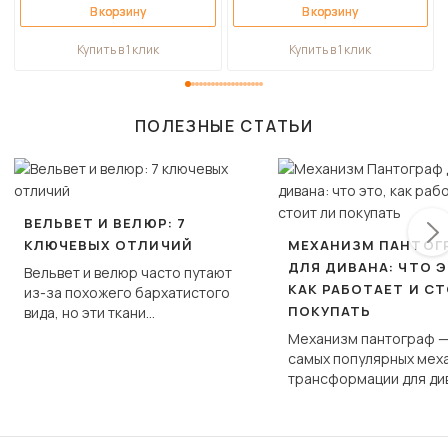
В корзину
В корзину
Купить в 1 клик
Купить в 1 клик
ПОЛЕЗНЫЕ СТАТЬИ
ВЕЛЬВЕТ И ВЕЛЮР: 7
КЛЮЧЕВЫХ ОТЛИЧИЙ
МЕХАНИЗМ ПАНТОГ
ДЛЯ ДИВАНА: ЧТО Э
Вельвет и велюр часто путают
КАК РАБОТАЕТ И С
из-за похожего бархатистого
ПОКУПАТЬ
вида, но эти ткани
фундаментально различаются
Механизм пантограф —
по структуре, составу и
самых популярных мех
технологии производства.
трансформации для ди
Его ещё называют «тик
«шагающей еврокнижк
сиденье не выкатывает