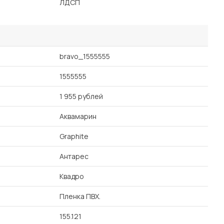
ЛДСП
bravo_1555555
1555555
1 955 рублей
Аквамарин
Graphite
Антарес
Квадро
Пленка ПВХ.
155.121