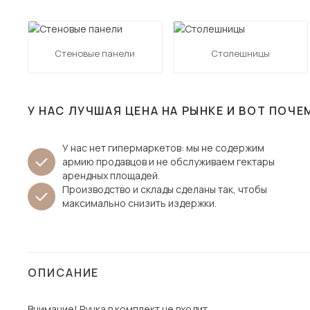
Столы и стулья
Шкафы и стеллажи
Пос
Стеновые панели
Столешницы
Комоды и тумбы
Вешалки и обувницы
Гарнитуры
У НАС ЛУЧШАЯ ЦЕНА НА РЫНКЕ И ВОТ ПОЧЕ
У нас нет гипермаркетов: мы не содержим
армию продавцов и не обслуживаем гектары
арендных площадей.
Производство и склады сделаны так, чтобы
максимально снизить издержки.
ОПИСАНИЕ
Внимание! Ручка в комплект не входит.