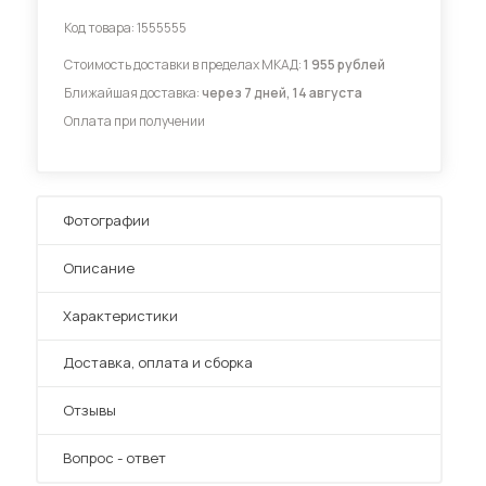
Код товара:
1555555
Диваны для кухни
Стоимость доставки в пределах МКАД:
1 955 рублей
Ближайшая доставка:
через 7 дней, 14 августа
Оплата при получении
 мебель для гостиных
Фотографии
Описание
Характеристики
Преимущества
Доставка, оплата и сборка
Отзывы
Вопрос - ответ