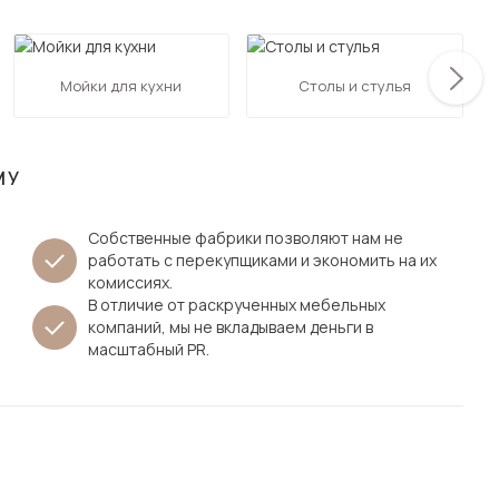
Посмотреть все шкафы
Посмотреть все кровати
мотреть все кухни и столовые группы
Мойки для кухни
Столы и стулья
Все товары распродажи
Посмотреть все диваны
Посмотреть всю
МУ
Собственные фабрики позволяют нам не
работать с перекупщиками и экономить на их
комиссиях.
В отличие от раскрученных мебельных
компаний, мы не вкладываем деньги в
масштабный PR.