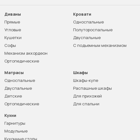
Диваны
Кровати
Прямые
Односпальные
Угловые
Полутороспальные
Кушетки
Двуспальные
Софы
С подъемным механизмом
Механизм аккордеон
Ортопедические
Матрасы
Шкафы
Односпальные
Шкафы-купе
Двуспальные
Распашные шкафы
Детские
Для прихожей
Ортопедические
Для спальни
Кухни
Гарнитуры
Модульные
Кухонные столы