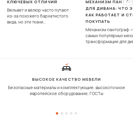
КЛЮЧЕВЫХ ОТЛИЧИЙ
МЕХАНИЗМ ПАНТОГ
ДЛЯ ДИВАНА: ЧТО Э
Вельвет и велюр часто путают
КАК РАБОТАЕТ И С
из-за похожего бархатистого
ПОКУПАТЬ
вида, но эти ткани
фундаментально различаются
Механизм пантограф —
по структуре, составу и
самых популярных мех
технологии производства.
трансформации для ди
Его ещё называют «тик
«шагающей еврокнижк
сиденье не выкатывает
полу, а приподнимаетс
«перешагивает» вперё
дугообразной траекто
ВЫСОКОЕ КАЧЕСТВО МЕБЕЛИ
Безопасные материалы и комплектующие, высокоточное
европейское оборудование, ГОСТы