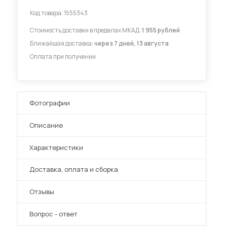
Код товара:
1555343
Диваны для кухни
Стоимость доставки в пределах МКАД:
1 955 рублей
Ближайшая доставка:
через 7 дней, 13 августа
Оплата при получении
 мебель для гостиных
Фотографии
Описание
Характеристики
Преимущества
Доставка, оплата и сборка
Отзывы
Вопрос - ответ