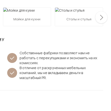
Посмотреть все шкафы
Посмотреть все кровати
мотреть все кухни и столовые группы
Мойки для кухни
Столы и стулья
Все товары распродажи
Посмотреть все диваны
Посмотреть всю
МУ
Собственные фабрики позволяют нам не
работать с перекупщиками и экономить на их
комиссиях.
В отличие от раскрученных мебельных
компаний, мы не вкладываем деньги в
масштабный PR.