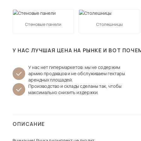
Столы и стулья
Шкафы и стеллажи
Пос
Стеновые панели
Столешницы
Комоды и тумбы
Вешалки и обувницы
Гарнитуры
У НАС ЛУЧШАЯ ЦЕНА НА РЫНКЕ И ВОТ ПОЧЕ
У нас нет гипермаркетов: мы не содержим
армию продавцов и не обслуживаем гектары
арендных площадей.
Производство и склады сделаны так, чтобы
максимально снизить издержки.
ОПИСАНИЕ
Внимание! Ручка в комплект не входит.