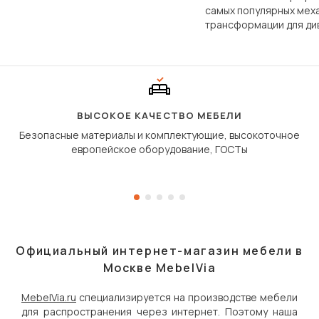
по структуре, составу и
самых популярных мех
технологии производства.
трансформации для ди
Его ещё называют «тик
«шагающей еврокнижк
сиденье не выкатывает
полу, а приподнимаетс
«перешагивает» вперё
дугообразной траекто
ВЫСОКОЕ КАЧЕСТВО МЕБЕЛИ
Безопасные материалы и комплектующие, высокоточное
европейское оборудование, ГОСТы
Официальный интернет-магазин мебели в
Москве MebelVia
MebelVia.ru
специализируется на производстве мебели
для распространения через интернет. Поэтому наша