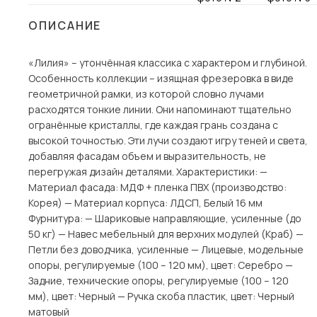
Столы и стулья
ОПИСАНИЕ
Шкафы и стеллажи
Пос
«Лилия» – утончённая классика с характером и глубиной.
Комоды и тумбы
Особенность коллекции – изящная фрезеровка в виде
Вешалки и обувницы
геометричной рамки, из которой словно лучами
Гарнитуры
расходятся тонкие линии. Они напоминают тщательно
огранённые кристаллы, где каждая грань создана с
высокой точностью. Эти лучи создают игру теней и света,
добавляя фасадам объем и выразительность, не
перегружая дизайн деталями. Характеристики: —
Материал фасада: МДФ + пленка ПВХ (производство:
Корея) — Материал корпуса: ЛДСП, Белый 16 мм
Фурнитура: — Шариковые направляющие, усиленные (до
50 кг) — Навес мебельный для верхних модулей (Краб) —
Петли без доводчика, усиленные — Лицевые, модельные
опоры, регулируемые (100 – 120 мм), цвет: Серебро —
Задние, технические опоры, регулируемые (100 – 120
мм), цвет: Черный — Ручка скоба пластик, цвет: Черный
матовый