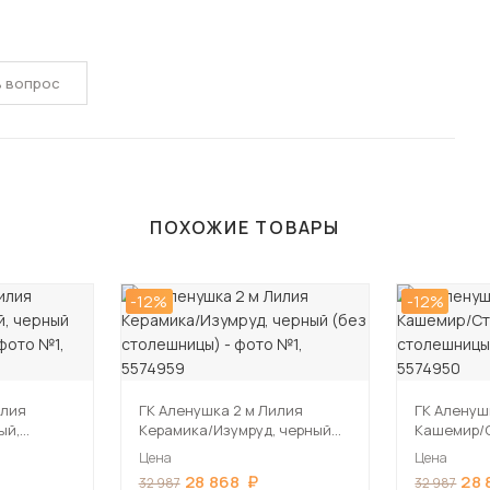
ь вопрос
ПОХОЖИЕ ТОВАРЫ
-12%
-12%
ГК Аленушка 2 м Лилия
ГК Аленушка 2
ый,
Керамика/Изумруд, черный
Кашемир/С
ешницы)
(без столешницы)
столешни
Цена
Цена
28 868
28 
32 987
32 987