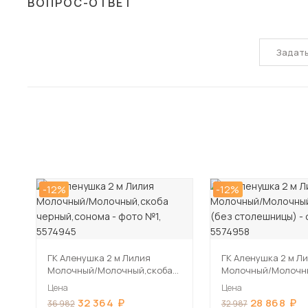
ВОПРОС-ОТВЕТ
Задат
-12%
-12%
ГК Аленушка 2 м Лилия
ГК Аленушка 2 м Лилия
Молочный/Молочный,скоба
Молочный/Молочн
черный,сонома
черный (без стол
Цена
Цена
32 364
28 868
36 982
32 987