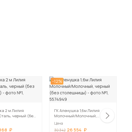
-12%
-1
ГК
К
 м Лилия
ГК Аленушка 1,6м Лилия
с
таль, черный (без
Молочный/Молочный,
Ц
цы)
черный (без столешницы)
Цена
3
868
26 554
30 342
Д