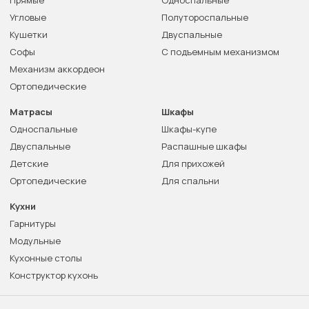
Прямые
Односпальные
Угловые
Полутороспальные
Кушетки
Двуспальные
Софы
С подъемным механизмом
Механизм аккордеон
Ортопедические
Матрасы
Шкафы
Односпальные
Шкафы-купе
Двуспальные
Распашные шкафы
Детские
Для прихожей
Ортопедические
Для спальни
Кухни
Гарнитуры
Модульные
Кухонные столы
Конструктор кухонь