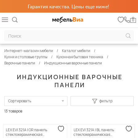
Гарантия качества. Цены еще ниже!
0
Интернет-магазин мебели
Каталог мебели
Кухни и столовые группы
Кухонная бытовая техника
Варочные панели
Индукционные варочные панели
ИНДУКЦИОННЫЕ ВАРОЧНЫЕ
ПАНЕЛИ
Сортировать
фильтр
По популярности
13 товаров
Сначала дешевые
LEX EVI 321A I GR панель
LEX EVI 321A I BL панель
Сначала дорогие
стеклокерамическая
стеклокерамическая