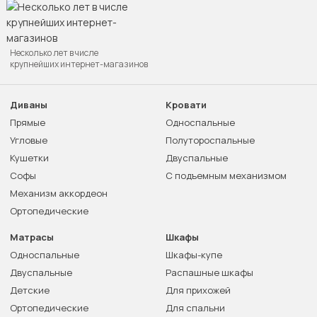
Несколько лет в числе
крупнейших интернет-магазинов
Диваны
Кровати
Прямые
Односпальные
Угловые
Полутороспальные
Кушетки
Двуспальные
Софы
С подъемным механизмом
Механизм аккордеон
Ортопедические
Матрасы
Шкафы
Односпальные
Шкафы-купе
Двуспальные
Распашные шкафы
Детские
Для прихожей
Ортопедические
Для спальни