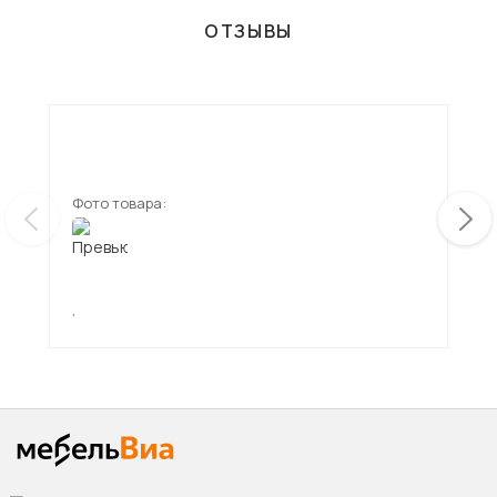
ОТЗЫВЫ
Фото товара:
Фот
,
,