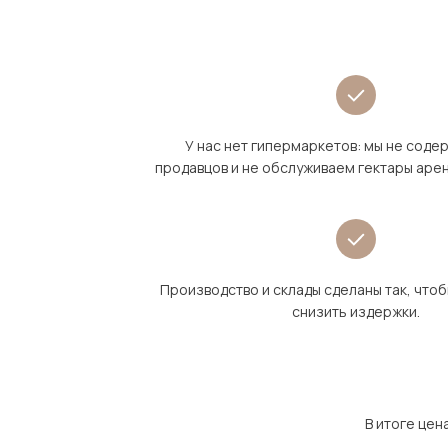
У нас нет гипермаркетов: мы не сод
продавцов и не обслуживаем гектары аре
Производство и склады сделаны так, что
снизить издержки.
В итоге цен