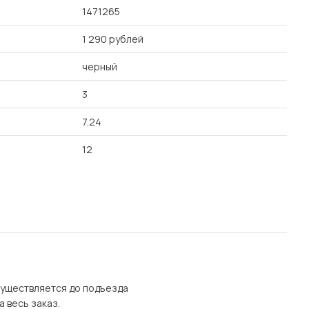
1471265
1 290 рублей
черный
3
7.24
12
осуществляется до подъезда
а весь заказ.