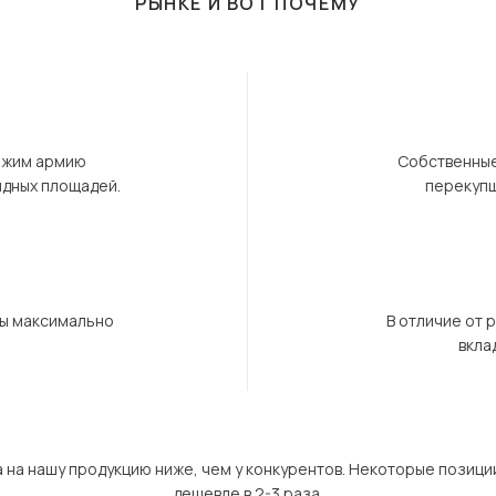
РЫНКЕ И ВОТ ПОЧЕМУ
ержим армию
Собственные
ндных площадей.
перекупщ
бы максимально
В отличие от 
вкла
а на нашу продукцию ниже, чем у конкурентов. Некоторые позици
дешевле в 2-3 раза.