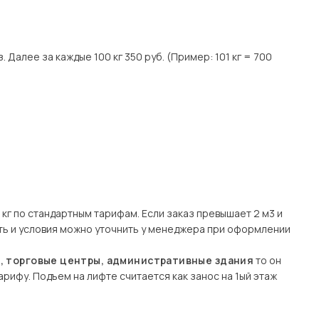
. Далее за каждые 100 кг 350 руб. (Пример: 101 кг = 700
кг по стандартным тарифам. Если заказ превышает 2 м3 и
сть и условия можно уточнить у менеджера при оформлении
ы, торговые центры, административные здания
то он
рифу. Подъем на лифте считается как занос на 1ый этаж