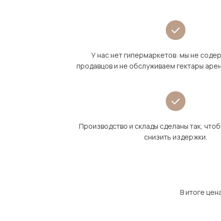
У нас нет гипермаркетов: мы не сод
продавцов и не обслуживаем гектары аре
Производство и склады сделаны так, что
снизить издержки.
В итоге цен