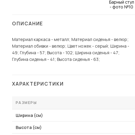
Столы и стулья
Шкафы и стеллажи
Пос
ОПИСАНИЕ
Комоды и тумбы
Вешалки и обувницы
Материал каркаса - металл; Материал сиденья - велюр;
Материал обивки - велюр; Цвет ножек - серый; Ширина -
Гарнитуры
49; Глубина - 57; Высота - 102; Ширина сиденья - 47;
Глубина сиденья - 41; Высота сиденья - 63;
ХАРАКТЕРИСТИКИ
РАЗМЕРЫ
Ширина (см)
Высота (см)