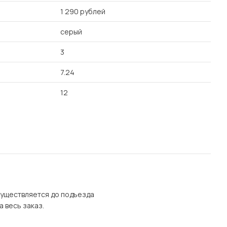
1 290 рублей
серый
3
7.24
12
осуществляется до подъезда
а весь заказ.