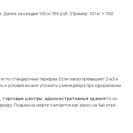
. Далее за каждые 100 кг 350 руб. (Пример: 101 кг = 700
кг по стандартным тарифам. Если заказ превышает 2 м3 и
сть и условия можно уточнить у менеджера при оформлении
ы, торговые центры, административные здания
то он
рифу. Подъем на лифте считается как занос на 1ый этаж