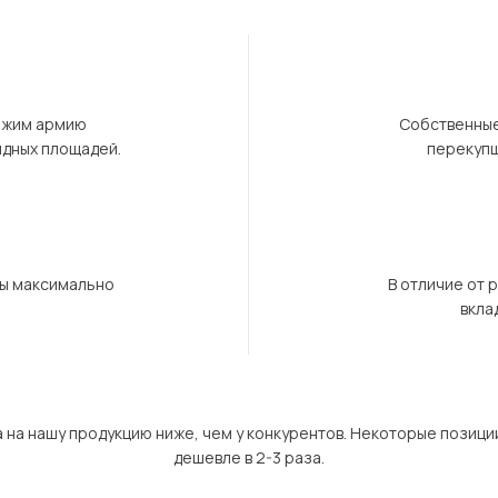
ержим армию
Собственные
ндных площадей.
перекупщ
бы максимально
В отличие от 
вкла
а на нашу продукцию ниже, чем у конкурентов. Некоторые позици
дешевле в 2-3 раза.