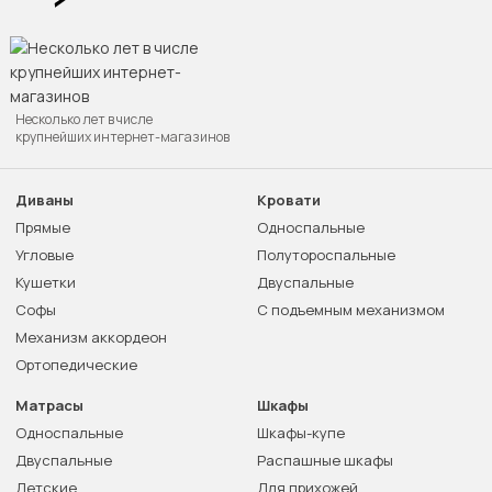
Несколько лет в числе
крупнейших интернет-магазинов
Диваны
Кровати
Прямые
Односпальные
Угловые
Полутороспальные
Кушетки
Двуспальные
Софы
С подъемным механизмом
Механизм аккордеон
Ортопедические
Матрасы
Шкафы
Односпальные
Шкафы-купе
Двуспальные
Распашные шкафы
Детские
Для прихожей